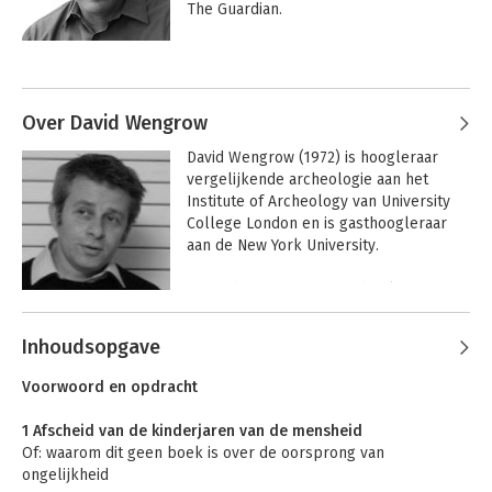
The Guardian. 

 Als iconisch denker en gerenommeerd 
Andere boeken door David Graeber
activist was hij grondlegger van Occupy 
Wall Street. Hij overleed vlak na het 
afronden van 'Het begin van alles'.
Over David Wengrow
David Wengrow (1972) is hoogleraar 
vergelijkende archeologie aan het 
Institute of Archeology van University 
College London en is gasthoogleraar 
aan de New York University. 

 Hij is de auteur van drie boeken 
waaronder 'What makes civilization?' en 
Andere boeken door David
doet archeologisch veldwerk in 
Inhoudsopgave
Wengrow
verschillende delen van Afrika en het 
Bullshit jobs
The Dawn of
Everything
Midden-Oosten.
Voorwoord en opdracht
1 Afscheid van de kinderjaren van de mensheid
Of: waarom dit geen boek is over de oorsprong van
ongelijkheid