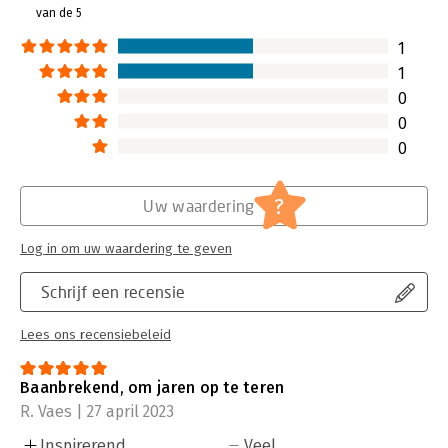
mythe op met zeer gedegen
van de 5
onderzoek.
Lees verder
1
1
0
0
0
?
Uw waardering
Log in om uw waardering te geven
Schrijf een recensie
Lees ons recensiebeleid
Baanbrekend, om jaren op te teren
R. Vaes | 27 april 2023
Inspirerend
Veel