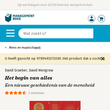
Op werkdagen voor 23:00 besteld, morgen in huis
Mens en maatschappij
U heeft gezocht op 9789493213265. Het product dat u zocht is
niet meer in die editie leverbaar en is vervangen door de
David Graeber
,
David Wengrow
Het begin van alles
onderstaande editie.
Een nieuwe geschiedenis van de mensheid
2 stemmen