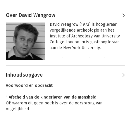
Andere boeken door David Graeber
activist was hij grondlegger van Occupy 
Wall Street. Hij overleed vlak na het 
afronden van 'Het begin van alles'.
Over David Wengrow
David Wengrow (1972) is hoogleraar 
vergelijkende archeologie aan het 
Institute of Archeology van University 
College London en is gasthoogleraar 
aan de New York University. 

 Hij is de auteur van drie boeken 
waaronder 'What makes civilization?' en 
Andere boeken door David
doet archeologisch veldwerk in 
Inhoudsopgave
Wengrow
verschillende delen van Afrika en het 
Bullshit jobs
The Dawn of
Everything
Midden-Oosten.
Voorwoord en opdracht
1 Afscheid van de kinderjaren van de mensheid
Of: waarom dit geen boek is over de oorsprong van
ongelijkheid
2 Goddeloze vrijheid
De inheemse kritiek en de mythe van de vooruitgang