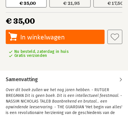
€ 35,00
€ 21,95
€ 17,50
€ 35,00
In winkelwagen
Nu besteld, zaterdag in huis
Gratis verzonden
Samenvatting
Over dit boek zullen we het nog jaren hebben.
- RUTGER
BREGMAN
Dit is geen boek. Dit is een intellectueel feestmaal.
-
NASSIM NICHOLAS TALEB
Baanbrekend en brutaal... een
opwindende leeservaring.
- THE GUARDIAN 'Het begin van alles'
is een revolutionaire herziening van de geschiedenis van de
mensheid. Het neemt je mee op een duizelingwekkende en
meeslepende rit die 30.000 jaar en de hele planeet omspant.