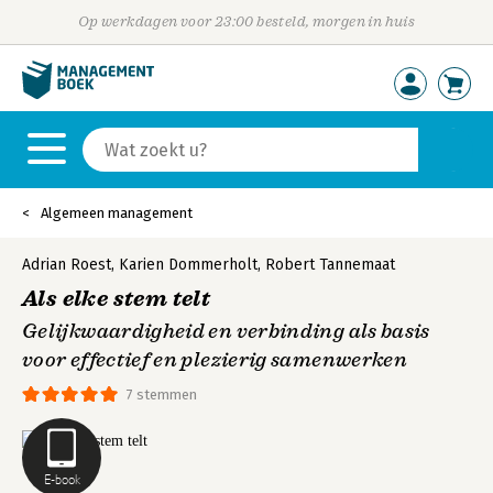
Op werkdagen voor 23:00 besteld, morgen in huis
Algemeen management
Adrian Roest
,
Karien Dommerholt
,
Robert Tannemaat
Als elke stem telt
Gelijkwaardigheid en verbinding als basis
voor effectief en plezierig samenwerken
7 stemmen
E-book