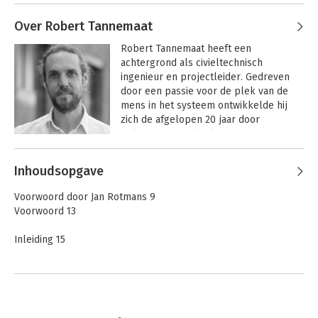
Andere boeken door Karien
burgerparticipatie, privileges en 
Dommerholt
Over Robert Tannemaat
toekomstbestendig onderwijs. Een 
Als elke stem telt
onderwerp waar ze als docent en 
Robert Tannemaat heeft een 
manager in het hoger onderwijs veel 
achtergrond als civieltechnisch 
ervaring mee heeft.

ingenieur en projectleider. Gedreven 
Bekijk alle boeken
door een passie voor de plek van de 
Karien vormt samen met Robert 
mens in het systeem ontwikkelde hij 
Tannemaat en Adrian Roest het 
zich de afgelopen 20 jaar door 
organisatieadviesbureau 
opleiding en praktijkervaring bovendien 
SamenWerkt.nu.
tot trainer en coach.

Andere boeken door Robert
Inhoudsopgave
Tannemaat
Robert vormt samen met Karien 
Dommerholt en Adrian Roest het 
Voorwoord door Jan Rotmans 9
organisatieadviesbureau 
Als elke stem telt
Voorwoord 13
SamenWerkt.nu.
Inleiding 15
Deel I — Hart 17
Bekijk alle boeken
Inleiding bij deel I 19
1. Pijn 23
1.1 De pijn in organisaties 25