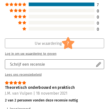
die ook uit te voeren. De mensen van SamenWerkt.nu hebben
7
hun ervaringen als adviseurs op dit thema samengevat in een
handzaam en praktisch boek. Dit helpt je echt om beter te
0
leren samenwerken. Een aanrader." - Rens Rottier, Bestuurder
0
Driestar Educatief
0
0
?
Uw waardering
Log in om uw waardering te geven
Schrijf een recensie
Lees ons recensiebeleid
Theoretisch onderbouwd en praktisch
J.M. van Vulpen | 18 november 2021
2 van 2 personen vonden deze recensie nuttig