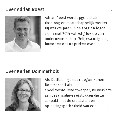
Over Adrian Roest
Adrian Roest werd opgeleid als 
theoloog en maatschappelijk werker. 
Hij werkte jaren in de zorg en legde 
zich vanaf 2014 volledig toe op zijn 
ondernemerschap. Gelijkwaardigheid, 
humor en open spreken over 
ongemakkelijke thema’s typeren hem.

Andere boeken door Adrian Roest
Adrian vormt samen met Karien 
Dommerholt en Robert Tannemaat het 
organisatieadviesbureau 
Over Karien Dommerholt
SamenWerkt.nu.
Als Delftse ingenieur begon Karien 
Dommerholt als 
speeltoestellenontwerper, nu werkt ze 
aan organisatievraagstukken die ze 
aanpakt met de creativiteit en 
oplossingsgerichtheid van een 
ontwerper. Het liefst zet ze haar tanden 
in thema’s die ertoe doen zoals 