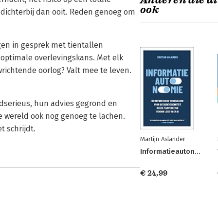
Anderen die di
ook
 dichterbij dan ooit. Reden genoeg om
gen in gesprek met tientallen
optimale overlevingskans. Met elk
wrichtende oorlog? Valt mee te leven.
edserieus, hun advies gegrond en
e wereld ook nog genoeg te lachen.
 schrijdt.
Martijn Aslander
Informatieautonomie
€ 24,99