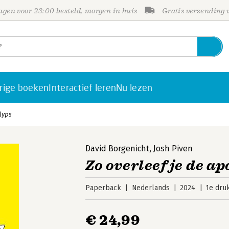
gen voor 23:00 besteld, morgen in huis
Gratis verzending
rige boeken
Interactief leren
Nu lezen
lyps
David Borgenicht
,
Josh Piven
Zo overleef je de a
Paperback
Nederlands
2024
1e dru
€ 24,99