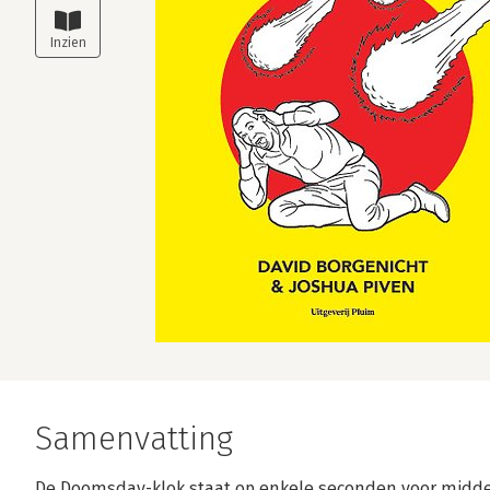
Samenvatting
De Doomsday-klok staat op enkele seconden voor middern