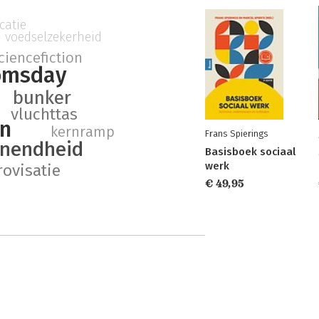
atie
voedselzekerheid
ciencefiction
omsday
bunker
vluchttas
n
kernramp
Frans Spierings
enendheid
Basisboek sociaal
werk
ovisatie
€ 49,95