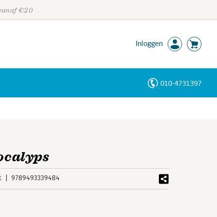
 vanaf €20
Inloggen
010-4731397
Personen
Trefwoorden
pocalyps
k
9789493339484