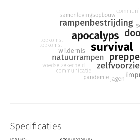
communic
samenlevingsopbouw
rampenbestrijding
s
do
apocalyps
toekomst
survival
toekomst
wildernis
preppe
natuurrampen
zelfvoorzi
voedselzekerheid
communicatie
impr
pandemie
jagen
Specificaties