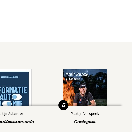
5
rtijn Aslander
Martijn Verspeek
matieautonomie
Goeiegast