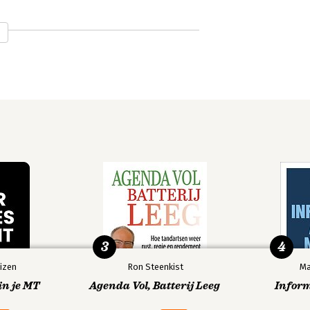
3
4
78
izen
Ron Steenkist
Ma
in je MT
Agenda Vol, Batterij Leeg
Infor