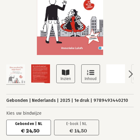
Gebonden
Nederlands
2025
1e druk
9789493440210
Kies uw bindwijze
Gebonden | NL
E-book | NL
€ 24,50
€ 14,50