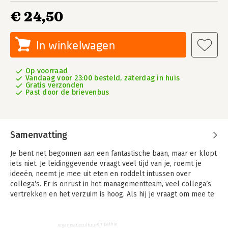
€ 24,50
In winkelwagen
Op voorraad
Vandaag voor 23:00 besteld, zaterdag in huis
Gratis verzonden
Past door de brievenbus
Samenvatting
Je bent net begonnen aan een fantastische baan, maar er klopt
iets niet. Je leidinggevende vraagt veel tijd van je, roemt je
ideeën, neemt je mee uit eten en roddelt intussen over
collega’s. Er is onrust in het managementteam, veel collega’s
vertrekken en het verzuim is hoog. Als hij je vraagt om mee te
werken aan zaken die tegen je professionele integriteit ingaan,
wat doe je dan? Kies je voor meebewegen met het risico je
zelfrespect te verliezen, of ga je de strijd aan met een
empathie
organisatiecultuur