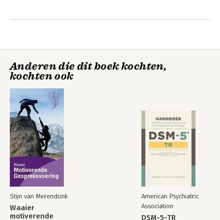
Manager toezichthouders en deed zelf 
Andere boeken door Annerieke
ervaring op als toezichthouder in de 
Lulofs
ouderenzorg. In haar rol als coach 
geeft zij een vernieuwend perspectief 
op werk- en levensvragen.
Anderen die dit boek kochten,
kochten ook
Hoe overleef ik mijn
baas?
Stijn van Merendonk
American Psychiatric
Bekijk alle boeken
Association
Waaier
motiverende
DSM-5-TR