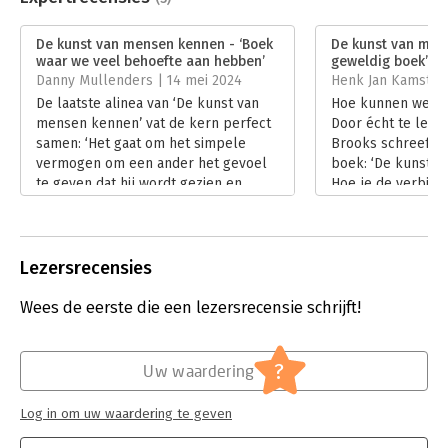
Een krachtig, indringend boek dat je niet meer loslaat.
- The
Aantal pagina's:
296
Guardian
Uitgever:
Unieboek | Het Spectrum
De kunst van mensen kennen - ‘Boek
De kunst van men
Druk:
1
waar we veel behoefte aan hebben’
geweldig boek’
Zeer ontroerend en buitengewoon scherp. En hoopvol in de
Verschijningsdatum:
15-12-2023
Danny Mullenders | 14 mei 2024
Henk Jan Kamsteeg
beste zin van het woord.
- The Washington Post
De laatste alinea van ‘De kunst van
Hoe kunnen we de
Hoofdrubriek:
Psychologie
Een must-read in tijden van sociale distantie en nieuwe
mensen kennen’ vat de kern perfect
Door écht te leren
gemeenschapszin.
- Trouw
samen: ‘Het gaat om het simpele
Brooks schreef w
vermogen om een ander het gevoel
boek: ‘De kunst 
te geven dat hij wordt gezien en
Hoe je de verbind
begrepen, een moeilijke, maar
elkaar echt kunt b
cruciale vaardigheid die van een
Lees verder
mens een gekoesterde collega,
burger, geliefde, echtgenoot en
Lezersrecensies
vriend maakt.’
Lees verder
Wees de eerste die een lezersrecensie schrijft!
?
Uw waardering
Log in om uw waardering te geven