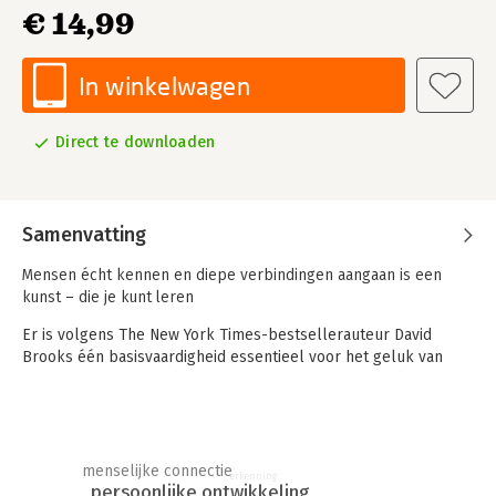
€ 14,99
In winkelwagen
Direct te downloaden
Samenvatting
Mensen écht kennen en diepe verbindingen aangaan is een
kunst – die je kunt leren
Er is volgens The New York Times-bestsellerauteur David
Brooks één basisvaardigheid essentieel voor het geluk van
ieder mens. En dat is het vermogen om anderen goed te
kennen en hun het gevoel te geven dat ze worden gezien,
gehoord, begrepen en op waarde worden geschat.
Toch voelen veel mensen in onze samenleving zich onzichtbaar
menselijke connectie
erkenning
en onbelangrijk. In 'De kunst van mensen kennen' vertelt
persoonlijke ontwikkeling