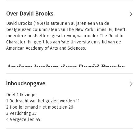
Over David Brooks
David Brooks (1961) is auteur en al jaren een van de 
bestgelezen columnisten van The New York Times. Hij heeft 
meerdere bestsellers geschreven, waaronder The Road to 
Character. Hij geeft les aan Yale University en is lid van de 
American Academy of Arts and Sciences.
Andere boeken door David Brooks
Inhoudsopgave
Deel 1 Ik zie je
1 De kracht van het gezien worden 11
2 Hoe je iemand niet moet zien 26
3 Verlichting 35
4 Vergezellen 49
5 Wat is een mens? 60
6 Goede gesprekken 76
7 De juiste vragen 87