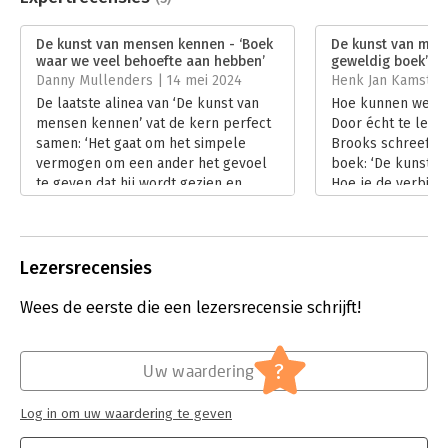
Een krachtig, indringend boek dat je niet meer loslaat.
- The
Aantal pagina's:
296
Guardian
Uitgever:
Unieboek | Het Spectrum
De kunst van mensen kennen - ‘Boek
De kunst van men
Druk:
1
waar we veel behoefte aan hebben’
geweldig boek’
Zeer ontroerend en buitengewoon scherp. En hoopvol in de
Verschijningsdatum:
15-12-2023
Danny Mullenders | 14 mei 2024
Henk Jan Kamsteeg
beste zin van het woord.
- The Washington Post
De laatste alinea van ‘De kunst van
Hoe kunnen we de
Hoofdrubriek:
Psychologie
Een must-read in tijden van sociale distantie en nieuwe
mensen kennen’ vat de kern perfect
Door écht te leren
gemeenschapszin.
- Trouw
samen: ‘Het gaat om het simpele
Brooks schreef w
vermogen om een ander het gevoel
boek: ‘De kunst 
te geven dat hij wordt gezien en
Hoe je de verbind
begrepen, een moeilijke, maar
elkaar echt kunt b
cruciale vaardigheid die van een
Lees verder
mens een gekoesterde collega,
burger, geliefde, echtgenoot en
Lezersrecensies
vriend maakt.’
Lees verder
Wees de eerste die een lezersrecensie schrijft!
?
Uw waardering
Log in om uw waardering te geven