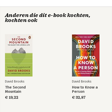
De kunst van
De tweede berg
mensen kennen
Deel 2 Ik zie je in je worsteling
Anderen die dit e-book kochten,
8 De epidemie van blindheid 101
kochten ook
9 Moeizame gesprekken 111
10 Hoe help je een wanhopige vriend? 126
11 De kunst van empathie 137
12 Hoe heeft je lijden je gevormd? 162
Deel 3 Ik zie je met al je kracht
13 Persoonlijkheid: met welke energie kom je een kamer
binnen? 177
14 Levenstaken 191
15 Levensverhalen 212
16 Hoe manifesteren je voorouders zich in je leven? 228
17 Wat is wijsheid ? 245
David Brooks
David Brooks
De tweede berg
How to Know a
Dankwoord 271
Person
The Second
How to Know a
Noten 275
Mountain
Person
Register 289
€ 19,22
€ 32,87
Bekijk alle boeken