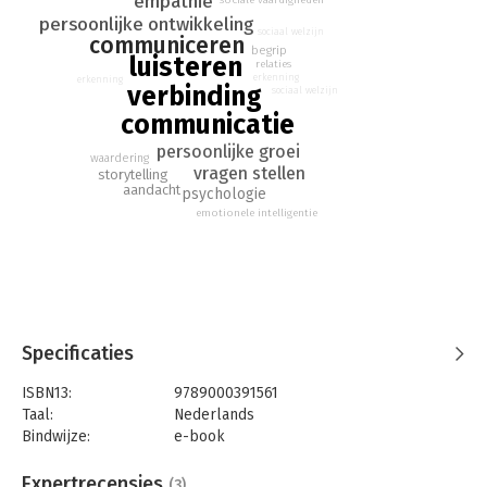
empathie
sociale vaardigheden
Brooks hoe we het vermogen om anderen echt te zien kunnen
persoonlijke ontwikkeling
verbeteren. Hoe communiceer je met de mensen om je heen?
sociaal welzijn
communiceren
begrip
Welke vragen stel je en hoe luister je? Hoe voorkom je dat je
luisteren
relaties
iemand meteen in een hokje plaatst en hoe leer je door
erkenning
erkenning
verbinding
sociaal welzijn
andermans ogen te kijken?
communicatie
Voor de antwoorden op deze vragen put Brooks uit de
persoonlijke groei
psychologie en de neurowetenschap, maar ook uit cultuur,
waardering
vragen stellen
storytelling
geschiedenis en onderwijs. Hij stelt dat er niet alleen kennis en
aandacht
psychologie
aandacht, maar vooral ook creativiteit nodig is om in iedereen
emotionele intelligentie
iets bijzonders te zien.
'De kunst van mensen kennen' is voor de lezer die anderen
beter wil begrijpen én zelf beter begrepen wil worden.
Zijn columns staan steevast dagenlang op nummer een van
bestgelezen stukken van de website van The New York Times.
Specificaties
Hij is te horen en te zien in vele populaire podcasts, radio- en
tv-programma’s. Als de VS een 'Denker des Vaderlands' had,
ISBN13:
9789000391561
zou Brooks goede kans maken.
- NRC Handelsblad
Taal:
Nederlands
Bindwijze:
e-book
Over 'De tweede berg':
Beveiliging:
none
Een overtuigend pleidooi
- **** NRC Handelsblad
Bestandsformaat:
epub
Expertrecensies
(3)