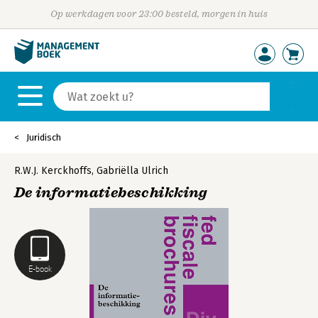
Op werkdagen voor 23:00 besteld, morgen in huis
Juridisch
R.W.J. Kerckhoffs
,
Gabriëlla Ulrich
De informatiebeschikking
E-book