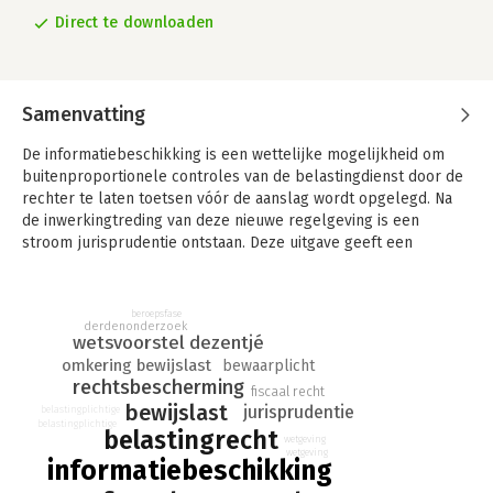
Direct te downloaden
Samenvatting
De informatiebeschikking is een wettelijke mogelijkheid om
buitenproportionele controles van de belastingdienst door de
rechter te laten toetsen vóór de aanslag wordt opgelegd. Na
de inwerkingtreding van deze nieuwe regelgeving is een
stroom jurisprudentie ontstaan. Deze uitgave geeft een
verhelderend totaalbeeld voor advocaten, belastingadviseurs
en ambtenaren van de belastingdienst.
beroepsfase
De belastingdienst heeft vergaande bevoegdheden om
derdenonderzoek
wetsvoorstel dezentjé
belasting te heffen. Opvallend genoeg konden geschillen
omkering bewijslast
bewaarplicht
echter pas achteraf aan een rechter worden voorgelegd.
rechtsbescherming
‘Konden’, want tegenwoordig is er via de
fiscaal recht
bewijslast
jurisprudentie
‘informatiebeschikking’ een wettelijke mogelijkheid om
belastingplichtige
belastingplichtige
belastingrecht
buitenproportionele controles van de belastingdienst door de
wetgeving
wetgeving
rechter te laten toetsen vóór de oplegging van de aanslag.
informatiebeschikking
Zoals vaker bij nieuwe wetgeving is door onduidelijkheden ook