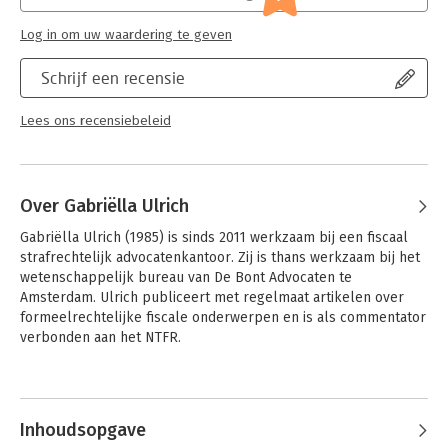
Hoofdrubriek:
Juridisch
Jongbloed:
Belastingrecht algemeen
Log in om uw waardering te geven
Serie:
Fed Fiscale Brochures
Schrijf een recensie
Lees ons recensiebeleid
Over Gabriëlla Ulrich
Gabriëlla Ulrich (1985) is sinds 2011 werkzaam bij een fiscaal 
strafrechtelijk advocatenkantoor. Zij is thans werkzaam bij het 
wetenschappelijk bureau van De Bont Advocaten te 
Amsterdam. Ulrich publiceert met regelmaat artikelen over 
formeelrechtelijke fiscale onderwerpen en is als commentator 
verbonden aan het NTFR.
Inhoudsopgave