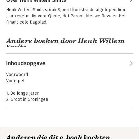
Over Henk Willem Smits
Henk Willem Smits sprak Sjoerd Kooistra de afgelopen tien 
jaar regelmatig voor Quote, Het Parool, Nieuwe Revu en Het 
Financieele Dagblad.
Andere boeken door Henk Willem
Smits
Waarom niemand
Waarom niemand
hier belasting
hier belasting
Inhoudsopgave
betaalt* *behalve
betaalt* *behalve
jij
jij
Voorwoord
Voorspel
1. De jonge jaren
2. Groot in Groningen
3. Naar Amsterdam
4. De methode Kooistra
5. De pachters
6. ...En verder
Waarom niemand
Waarom niemand
7. De gouden kooi
hier belasting
hier belasting
betaalt* *behalve
betaalt* *behalve
Anderen die dit e-book kochten,
8. Kooistra's rolodex