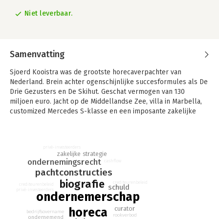
Niet leverbaar.
Samenvatting
Sjoerd Kooistra was de grootste horecaverpachter van
Nederland. Brein achter ogenschijnlijke succesformules als De
Drie Gezusters en De Skihut. Geschat vermogen van 130
miljoen euro. Jacht op de Middellandse Zee, villa in Marbella,
customized Mercedes S-klasse en een imposante zakelijke
onroerendgoedportefeuille.
Maar langzamerhand kwamen er barstjes in Kooistra's
imperium. In 2009 werden dat scheuren. Er ontstond een
privé-investeerders
zakelijke strategie
venijnig gevecht met bierbrouwers Heineken en Inbev, zijn
ondernemingsrecht
cashflow
belangrijkste financiers. Kooistra wachtte de afloop niet af. Op
pachtconstructies
28 juni 2010 maakte hij op 59-jarige leeftijd een einde aan zijn
biografie
crediteurenbeleid
crediteurenbeleid
leven.
schuld
privé-investeerders
ondernemerschap
De zaak-Kooistra is het verhaal van Sjoerd Kooistra. Hoe kon
curator
horeca
zijn imperium zo groot worden en waarom stortte het
bedrijfsovername
rookverbod
ondernemend