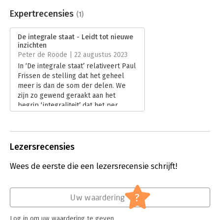
Beveiliging:
watermerk
Bestandsformaat:
epub
Expertrecensies
(1)
Aantal pagina's:
706
Uitgever:
Boom
De integrale staat - Leidt tot nieuwe
Druk:
1
inzichten
Verschijningsdatum:
12-4-2023
Peter de Roode | 22 augustus 2023
In ‘De integrale staat’ relativeert Paul
Hoofdrubriek:
Mens en maatschappij
Frissen de stelling dat het geheel
Jongbloed:
Staatsrecht algemeen
meer is dan de som der delen. We
zijn zo gewend geraakt aan het
begrip ‘integraliteit’ dat het per
definitie een positieve connotatie
heeft. Maar in een vlijmscherp
betoog maakt de auteur duidelijk dat
bij ‘integraliteit’ de nodige
Lezersrecensies
kanttekeningen geplaatst kunnen
worden. Geen gemakkelijk boek,
Wees de eerste die een lezersrecensie schrijft!
maar wel een dat tot nieuwe inzichten
zal leiden.
Lees verder
?
Uw waardering
Log in om uw waardering te geven