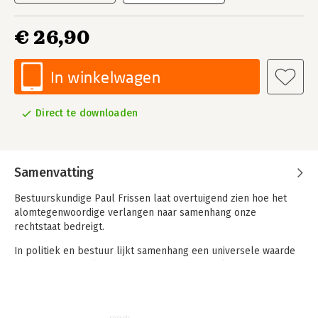
€ 26,90
In winkelwagen
Direct te downloaden
Samenvatting
Bestuurskundige Paul Frissen laat overtuigend zien hoe het
alomtegenwoordige verlangen naar samenhang onze
rechtstaat bedreigt.
In politiek en bestuur lijkt samenhang een universele waarde
te zijn: het geheel is meer dan de som der delen, en daarin
heeft alles en iedereen een plaats. Gelijkheid en
gelijkwaardigheid zijn onlosmakelijk verbonden. Volgens Paul
Frissen is deze stelling niet alleen theoretisch problematisch,
stelsels