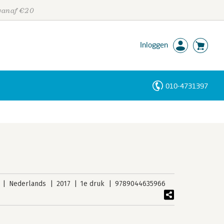
 vanaf €20
Inloggen
010-4731397
Personen
Trefwoorden
Nederlands
2017
1e druk
9789044635966