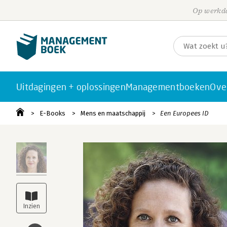
Op werkda
Uitdagingen + oplossingen
Managementboeken
Ove
E-Books
Mens en maatschappij
Een Europees ID