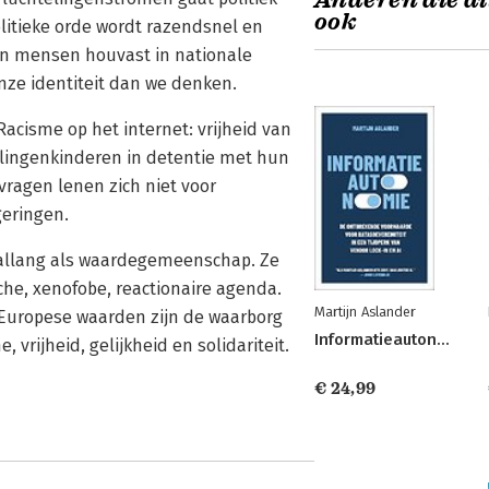
Anderen die di
ook
olitieke orde wordt razendsnel en
ken mensen houvast in nationale
nze identiteit dan we denken.
acisme op het internet: vrijheid van
lingenkinderen in detentie met hun
ragen lenen zich niet voor
geringen.
a allang als waardegemeenschap. Ze
che, xenofobe, reactionaire agenda.
Martijn Aslander
 Europese waarden zijn de waarborg
Informatieautonomie
vrijheid, gelijkheid en solidariteit.
€ 24,99