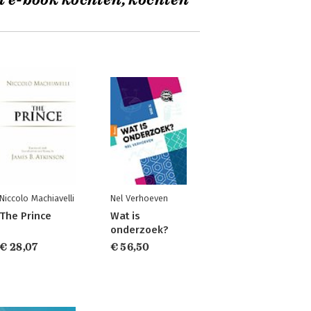
t e-book kochten, kochten
Niccolo Machiavelli
Nel Verhoeven
The Prince
Wat is
onderzoek?
€ 28,07
€ 56,50