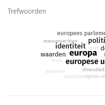
Trefwoorden
europees parlem
polit
mensenrechten
identiteit
d
brexit
europa
waarden
europese u
brexit
diversiteit
populisme
digitale re
populisme