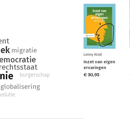
ent
iek
migratie
Lenny Kruit
emocratie
Inzet van eigen
rechtsstaat
ervaringen
nie
burgerschap
€ 30,95
globalisering
volutie