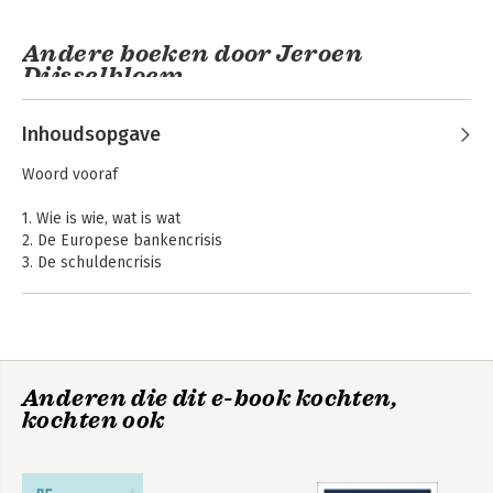
Andere boeken door Jeroen
Dijsselbloem
Inhoudsopgave
Woord vooraf
1. Wie is wie, wat is wat
2. De Europese bankencrisis
3. De schuldencrisis
4. Een onverwachte voorzitter
5. Crisis in Cyprus: de blauwdruk
6. De Bankenunie: van bail-out naar bail-in
7. Griekenland langs de afgrond
De onderwijsfamilie
The Euro Crisis
8. Schnaps und Frauen
Anderen die dit e-book kochten,
9. Terugblik
kochten ook
10. De toekomst van de muntunie
Bekijk alle boeken
Illustraties