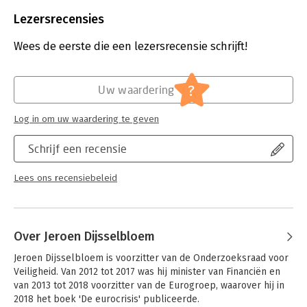
Beveiliging:
watermerk
Bestandsformaat:
epub
Lezersrecensies
Aantal pagina's:
296
Uitgever:
Prometheus
Wees de eerste die een lezersrecensie schrijft!
Druk:
1
Verschijningsdatum:
30-8-2018
?
Uw waardering
Hoofdrubriek:
Mens en maatschappij
Log in om uw waardering te geven
Schrijf een recensie
Lees ons recensiebeleid
Over Jeroen Dijsselbloem
Jeroen Dijsselbloem is voorzitter van de Onderzoeksraad voor 
Veiligheid. Van 2012 tot 2017 was hij minister van Financiën en 
van 2013 tot 2018 voorzitter van de Eurogroep, waarover hij in 
2018 het boek 'De eurocrisis' publiceerde.