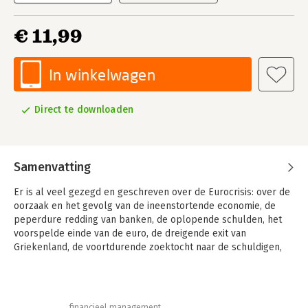
€ 11,99
In winkelwagen
Direct te downloaden
Samenvatting
Er is al veel gezegd en geschreven over de Eurocrisis: over de
oorzaak en het gevolg van de ineenstortende economie, de
peperdure redding van banken, de oplopende schulden, het
voorspelde einde van de euro, de dreigende exit van
Griekenland, de voortdurende zoektocht naar de schuldigen,
de onenigheid over oplossingen, en de grote gevolgen voor
mensen in de hele eurozone.
Jeroen Dijsselbloem was bij alle besprekingen aanwezig en
financieel management