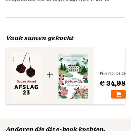
'Toerist'.
Andere boeken door Özcan Akyol
Vaak samen gekocht
Prijs voor beide
€ 34,98
Eus
Afslag 23
Anderen die dit e-book kochten,