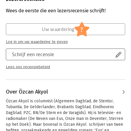
Aantal pagina's:
264
Uitgever:
Prometheus
Wees de eerste die een lezersrecensie schrijft!
Druk:
1
Verschijningsdatum:
16-10-2023
?
Uw waardering
Hoofdrubriek:
Literatuur en romans
Log in om uw waardering te geven
Schrijf een recensie
Lees ons recensiebeleid
Over Özcan Akyol
Özcan Akyol is columnist (Algemeen Dagblad, de Stentor, 
Tubantia, De Gelderlander, Brabants Dagblad, Eindhovens 
Dagblad, PZC, BN/De Stem en de Varagids). Hij is televisie- en 
radiomaker (De Neven van Eus, Onze man in Deventer, Sterren 
op het Doek). Maar bovenal is Özcan Akyol  schrijver van twee 
hefitge, spraakmakende en geweldige romans: 'Eus' en 