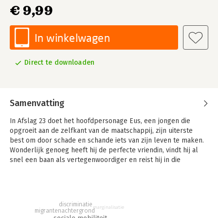
€ 9,99
In winkelwagen
Direct te downloaden
Samenvatting
In Afslag 23 doet het hoofdpersonage Eus, een jongen die
opgroeit aan de zelfkant van de maatschappij, zijn uiterste
best om door schade en schande iets van zijn leven te maken.
Wonderlijk genoeg heeft hij de perfecte vriendin, vindt hij al
snel een baan als vertegenwoordiger en reist hij in die
hoedanigheid kriskras door Nederland.
Terwijl zijn leven op papier de betere kant op gaat, voelt Eus
zich na elke nieuwe ervaring kleiner worden. In alle spiegels
discriminatie
die hem worden voorgehouden, ziet hij iemand anders, met wie
marginalisatie
migrantenachtergrond
hij zich moeilijk kan vereenzelvigen. Vooral in de buurt van zijn