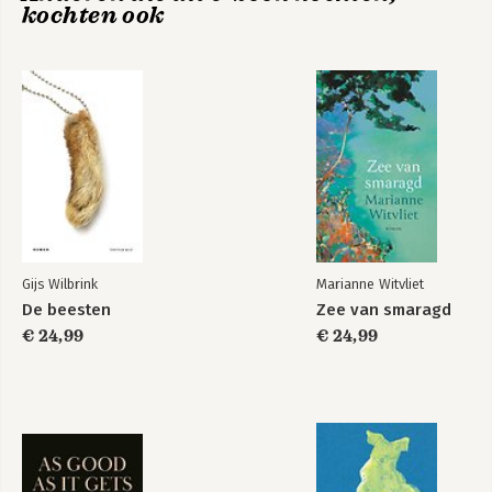
kochten ook
Toerist
Eus
Bekijk alle boeken
Gijs Wilbrink
Marianne Witvliet
De beesten
Zee van smaragd
€ 24,99
€ 24,99