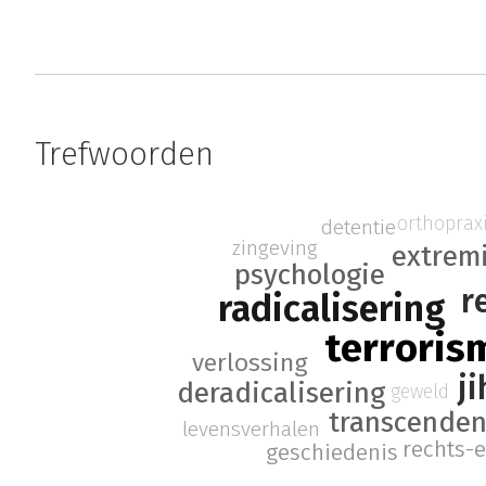
Trefwoorden
orthoprax
detentie
zingeving
extrem
psychologie
r
radicalisering
terroris
verlossing
j
deradicalisering
geweld
transcenden
levensverhalen
rechts-
geschiedenis