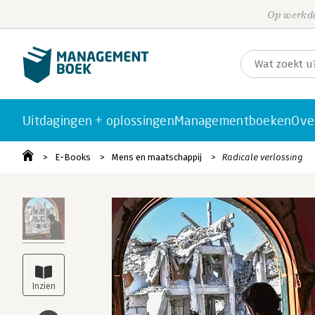
Op werkda
Uitdagingen + oplossingen
Managementboeken
Ove
E-Books
Mens en maatschappij
Radicale verlossing