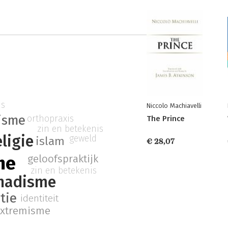
is
Niccolo Machiavelli
isme
orthopraxis
The Prince
zin en betekenis
eligie
geweld
islam
€ 28,07
me
geloofspraktijk
zin en betekenis
ihadisme
tie
identiteit
extremisme