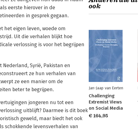
Anderen die di
ook
als eerste hierover in de
etineerden in gesprek gegaan.
met het eigen leven, woede om
rijd. Uit die verhalen blijkt hoe
dicale verlossing is voor het begrijpen
t Nederland, Syrië, Pakistan en
reconstrueert ze hun verhalen van
ntwerpt ze een manier om de
Jan-Jaap van Eerten
iten beter te begrijpen.
Challenging
Extremist Views
vertuigingen jongeren nu tot een
on Social Media
erlossing uitblijft? Daarmee is dit boek
€ 164,95
oristisch geweld, maar biedt het ook
als schokkende levensverhalen van