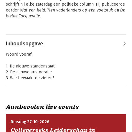
schrijft hij elke zaterdag een politieke column. Hij publiceerde 
eerder 
Wat een held. Tien vaderlanders op een voetstuk
 en 
De 
kleine Tocqueville
.
Andere boeken door Martin
Sommer
Inhoudsopgave
Woord vooraf
1. De nieuwe standenstaat
2. De nieuwe aristocratie
3. Wie bewaakt de zielen?
4. De journalist als conformist
5. De historicus en de rechter
6. Het Hoogovens-gevoel
7. De terugkeer van de politiek
Aanbevolen live events
Noten
De nieuwe
standenstaat
Persoonsnamenregister
Dinsdag 27-10-2026
Collegereeks Leiderschap in