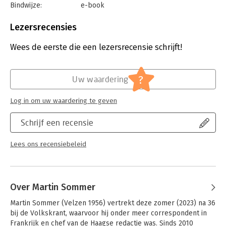
Bindwijze:
e-book
Beveiliging:
watermerk
Bestandsformaat:
epub
Lezersrecensies
Aantal pagina's:
272
Uitgever:
Prometheus
Wees de eerste die een lezersrecensie schrijft!
Druk:
1
Verschijningsdatum:
16-10-2024
?
Uw waardering
Hoofdrubriek:
Mens en maatschappij
Log in om uw waardering te geven
Schrijf een recensie
Lees ons recensiebeleid
Over Martin Sommer
Martin Sommer (Velzen 1956) vertrekt deze zomer (2023) na 36 
bij de Volkskrant, waarvoor hij onder meer correspondent in 
Frankrijk en chef van de Haagse redactie was. Sinds 2010 