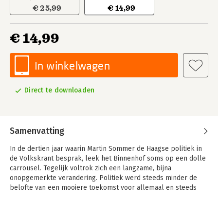
€ 25,99
€ 14,99
€ 14,99
In winkelwagen
Direct te downloaden
Samenvatting
In de dertien jaar waarin Martin Sommer de Haagse politiek in
de Volkskrant besprak, leek het Binnenhof soms op een dolle
carrousel. Tegelijk voltrok zich een langzame, bijna
onopgemerkte verandering. Politiek werd steeds minder de
belofte van een mooiere toekomst voor allemaal en steeds
meer het boze terugkijken op een geschonden geschiedenis.
Net als in de standenstaat van lang geleden is er geen besef