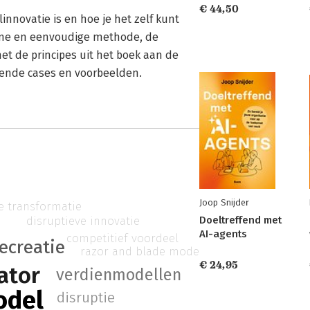
€ 44,50
nnovatie is en hoe je het zelf kunt
mme en eenvoudige methode, de
et de principes uit het boek aan de
kende cases en voorbeelden.
Joop Snijder
le transformatie
disruptieve innovatie
Doeltreffend met
AI-agents
competitief voordeel
ecreatie
razor and blade model
€ 24,95
ator
verdienmodellen
odel
disruptie