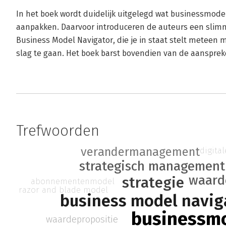
In het boek wordt duidelijk uitgelegd wat businessmodeli
aanpakken. Daarvoor introduceren de auteurs een sli
Business Model Navigator, die je in staat stelt meteen m
slag te gaan. Het boek barst bovendien van de aanspre
Trefwoorden
verandermanagement
digita
strategisch management
waard
strategie
abonnementenmodel
razor and blade model
business model navig
businessm
waardepropositie