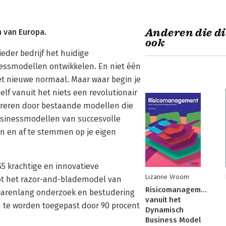
Anderen die di
n van Europa.
ook
eder bedrijf het huidige
essmodellen ontwikkelen. En niet één
et nieuwe normaal. Maar waar begin je
lf vanuit het niets een revolutionair
ireren door bestaande modellen die
businessmodellen van succesvolle
en en af te stemmen op je eigen
55 krachtige en innovatieve
Lizanne Vroom
ot het razor-and-blademodel van
Risicomanagement
jarenlang onderzoek en bestudering
vanuit het
te worden toegepast door 90 procent
Dynamisch
Business Model