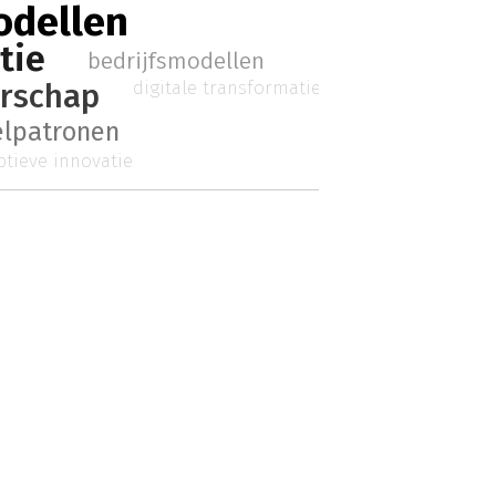
odellen
tie
bedrijfsmodellen
rschap
digitale transformatie
lpatronen
ptieve innovatie