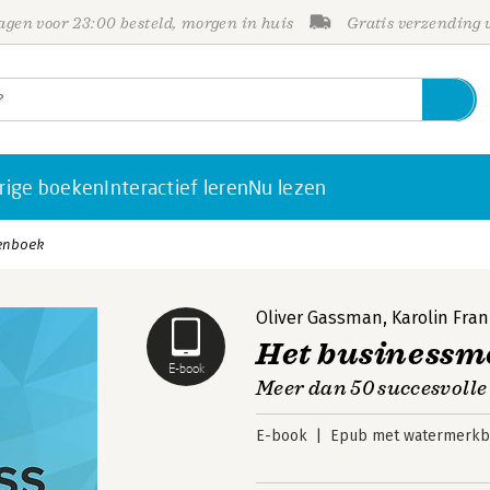
gen voor 23:00 besteld, morgen in huis
Gratis verzending
rige boeken
Interactief leren
Nu lezen
enboek
Oliver Gassman
,
Karolin Fra
Het businessm
E-book
Meer dan 50 succesvoll
E-book
Epub met watermerkbe