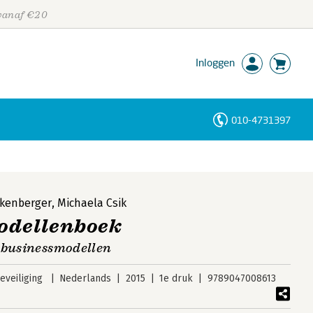
 vanaf €20
Inloggen
010-4731397
Personen
Trefwoorden
nkenberger
,
Michaela Csik
odellenboek
e businessmodellen
veiliging
Nederlands
2015
1e druk
9789047008613