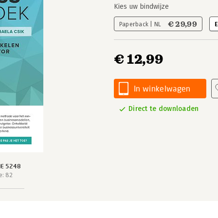
Kies uw bindwijze
€ 29,99
Paperback | NL
E
€ 12,99
In winkelwagen
Direct te downloaden
IE 5248
e: 82