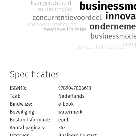
businessm
klantgerichtheid
verdienmodel
innova
concurrentievoordeel
onderneme
abonnementenmodel
creatieve imitatie
businessmode
disru
competitief voordeel
Specificaties
ISBN13:
9789047008613
Taal:
Nederlands
Bindwijze:
e-book
Beveiliging:
watermerk
Bestandsformaat:
epub
Aantal pagina's:
343
Uitgever:
Business Contact