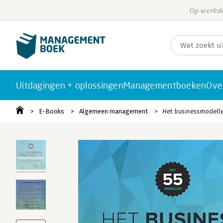
Op werkda
Uitdagingen + oplossingen
Managementboeken
Ove
E-Books
Algemeen management
Het businessmodell