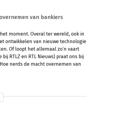
t overnemen van bankiers
het moment. Overal ter wereld, ook in
het ontwikkelen van nieuwe technologie
ten. Of loopt het allemaal zo’n vaart
 bij RTLZ en RTL Nieuws) praat ons bij
e. Hoe nerds de macht overnemen van
n
et boek gaat van kaft tot kaft over
ciële landschap, die samen een beeld