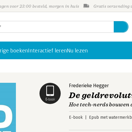
gen voor 23:00 besteld, morgen in huis
Gratis verzending
rige boeken
Interactief leren
Nu lezen
Frederieke Hegger
De geldrevolut
E-book
Hoe tech-nerds bouwen 
E-book
Epub met watermerkbe