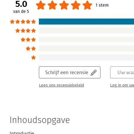
geven van hoe dat landschap er in de toekom
5.0
1 stem
Lees verder
van de 5
Schrijf een recensie
Uw waa
Lees ons recensiebeleid
Log in om uw
Inhoudsopgave
Introductie