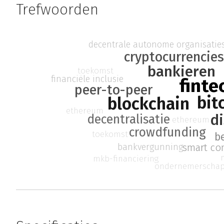
Trefwoorden
decentrale autonome organisatie
cryptocurrencie
bankieren
toekomst
financiële inclusie
finte
peer-to-peer
bit
blockchain
ethereum
d
decentralisatie
ethereum
crowdfunding
toekomst
b
bankvergunning
smart co
mkb-financiering
ondernemerscha