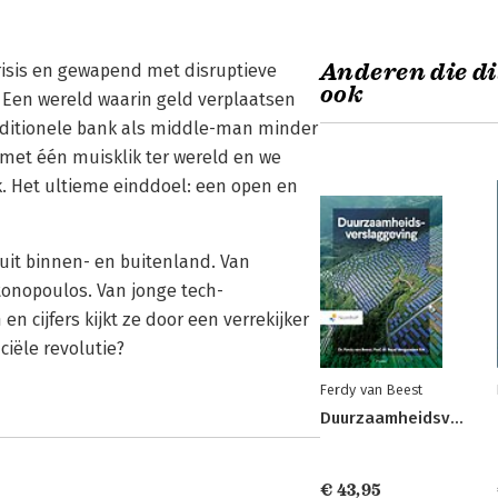
Anderen die di
risis en gewapend met disruptieve
ook
. Een wereld waarin geld verplaatsen
raditionele bank als middle-man minder
met één muisklik ter wereld en we
k. Het ultieme einddoel: een open en
 uit binnen- en buitenland. Van
tonopoulos. Van jonge tech-
n cijfers kijkt ze door een verrekijker
iële revolutie?
Ferdy van Beest
Duurzaamheidsverslaggeving
€ 43,95