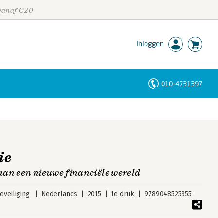
 vanaf €20
Inloggen
010-4731397
Personen
Trefwoorden
ie
aan een nieuwe financiële wereld
veiliging
Nederlands
2015
1e druk
9789048525355