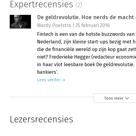
Expertrecensies
(2)
De geldrevolutie. Hoe nerds de mach
Wardy Poelstra | 25 februari 2016
Fintech is een van de hotste buzzwords van 
Nederland, zijn kleine start-ups bezig met 
die de financiële wereld op zijn kop gaat zet
niet? Frederieke Hegger (redacteur economie
in haar vlot leesbare boek De geldrevoluti
bankiers’.
Lees verder
Toon meer
7 redenen om De geldrevolutie te leze
Theo Sikkema | 21 december 2015
Lezersrecensies
De geldrevolutie is een absolute aanrader. H
ontwikkelingen in de economie en het finan