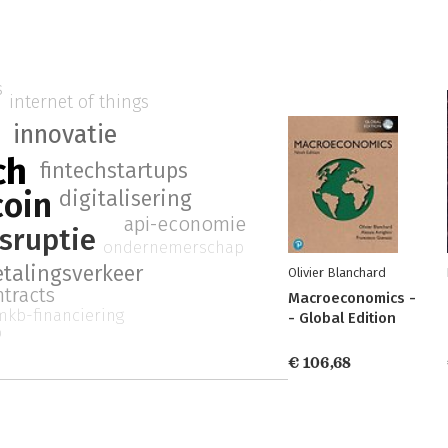
s
internet of things
s
innovatie
ch
fintechstartups
coin
digitalisering
api-economie
isruptie
ondernemerschap
etalingsverkeer
Olivier Blanchard
ntracts
Macroeconomics -
mkb-financiering
- Global Edition
p
€ 106,68