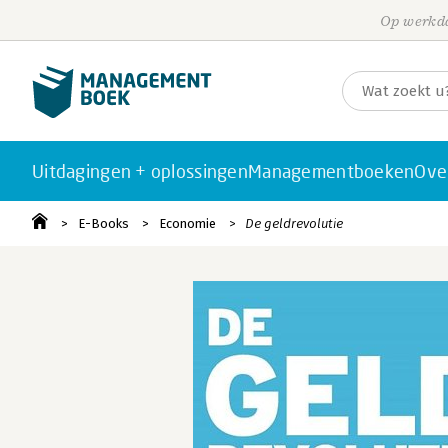
Op werkda
Uitdagingen + oplossingen
Managementboeken
Ove
E-Books
Economie
De geldrevolutie