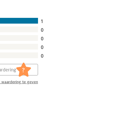
st uit kan zien.
1
0
0
0
0
?
rdering
 waardering te geven