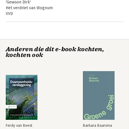
Bekijk alle boeken
'Gewoon Dirk'
Het verdriet van Wognum
VVD
Waar begon het mis te gaan?
D-Day
Moraal van het verhaal
Anderen die dit e-book kochten,
kochten ook
De opkomst en
ondergang van DSB
Bekijk alle boeken
Ferdy van Beest
Barbara Baarsma