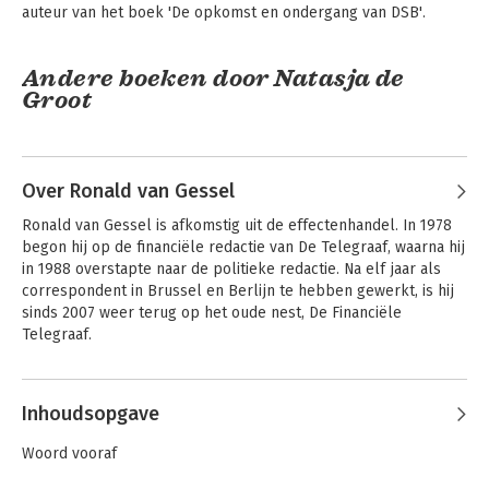
auteur van het boek 'De opkomst en ondergang van DSB'.
Andere boeken door Natasja de
Groot
Over Ronald van Gessel
Ronald van Gessel is afkomstig uit de effectenhandel. In 1978 
begon hij op de financiële redactie van De Telegraaf, waarna hij 
in 1988 overstapte naar de politieke redactie. Na elf jaar als 
correspondent in Brussel en Berlijn te hebben gewerkt, is hij 
sinds 2007 weer terug op het oude nest, De Financiële 
Telegraaf.
Discipline en lef
De opkomst en
Andere boeken door Ronald van
ondergang van DSB
Inhoudsopgave
Gessel
Woord vooraf