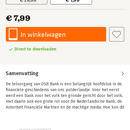
€ 19,99
€ 7,99
€ 7,99
In winkelwagen
Direct te downloaden
Samenvatting
De teloorgang van DSB Bank is een belangrijk hoofdstuk in de
financiële geschiedenis van ons polderlandje. Voor het eerst
werd een bank voor het volk ten gronde gericht door het volk,
met daarin ook een grote rol voor De Nederlandsche Bank, de
Autoriteit Financiële Markten en de machtige media. Hoe kon dit
zo snel gebeuren en wie speelde welke rol?
DSB Bank kon gedijen in een tijd dat de bomen tot de hemel
leken te groeien. De huizenprijzen liepen almaar op en aan de
verantwoordelijkheid