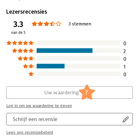
Beveiliging:
watermerk
Bestandsformaat:
epub
Lezersrecensies
Aantal pagina's:
144
3.3
Uitgever:
Overamstel Uitgevers
3 stemmen
Druk:
1
van de 5
Verschijningsdatum:
23-12-2009
0
Hoofdrubriek:
Economie
2
0
1
0
?
Uw waardering
Log in om uw waardering te geven
Schrijf een recensie
Lees ons recensiebeleid