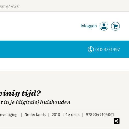
 vanaf €20
Inloggen
010-4731397
Personen
Trefwoorden
einig tijd?
t in je (digitale) huishouden
veiliging
Nederlands
2010
1e druk
9789049104061