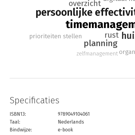
overzicht
persoonlijke effectivi
timemanage
hu
rust
prioriteiten stellen
planning
organ
zelfmanagement
Specificaties
ISBN13:
9789049104061
Taal:
Nederlands
Bindwijze:
e-book