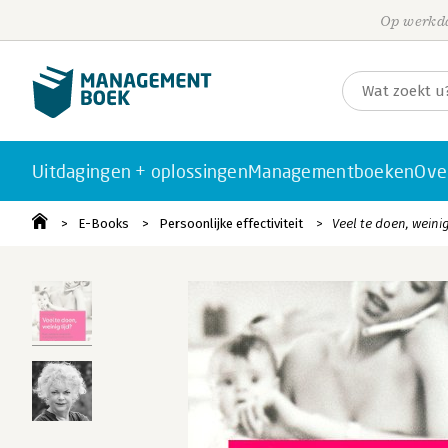
Op werkda
Uitdagingen + oplossingen
Managementboeken
Ove
E-Books
Persoonlijke effectiviteit
Veel te doen, weinig