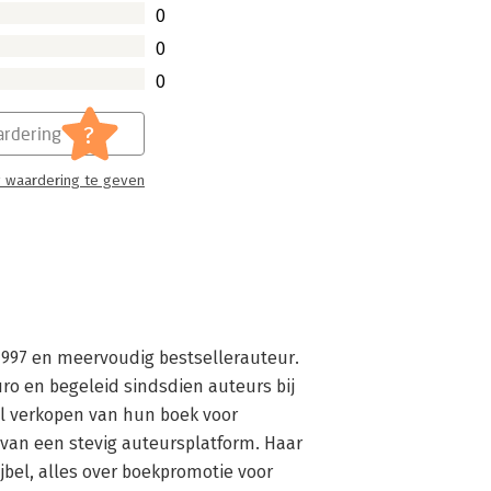
0
0
0
?
rdering
 waardering te geven
997 en meervoudig bestsellerauteur. 
uro en begeleid sindsdien auteurs bij 
ol verkopen van hun boek voor 
an een stevig auteursplatform. Haar 
jbel, alles over boekpromotie voor 