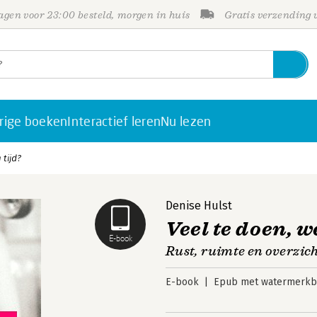
gen voor 23:00 besteld, morgen in huis
Gratis verzending
rige boeken
Interactief leren
Nu lezen
 tijd?
Denise Hulst
Veel te doen, w
E-book
Rust, ruimte en overzich
E-book
Epub met watermerkbe