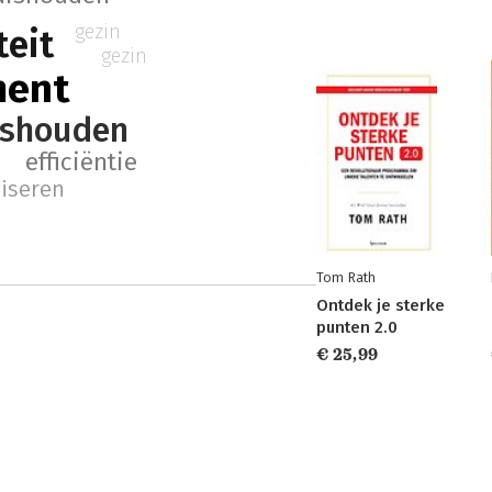
gezin
teit
gezin
ment
ishouden
efficiëntie
iseren
Tom Rath
Ontdek je sterke
punten 2.0
€ 25,99