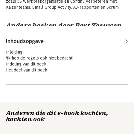
zoals 5S Werkplekorganisatie en Continu Verbeteren met 
Kaizenteams, Small Group Activity, A3-rapporten en Scrum.
Andere boeken door Bert Teeuwen
Inhoudsopgave
Inleiding
'Ik heb de regels ook niet bedacht'
Indeling van dit boek
Het doel van dit boek
1. Introductie in Leanmanagement
2. Waarde creëren -wie is de klant?
3. Bepaal de waardestroom
4. Waardestroomanalyse
Continu verbeteren
Creëer flow op
5. Flow en het pullprincipe
kantoor
Anderen die dit e-book kochten,
6. Mobiliseer medewerkers
kochten ook
7. Elke dag continu verbeteren
8. Verbeterteams-het probleem onderzoeken
9. Verbeterteams-het probleem oplossen