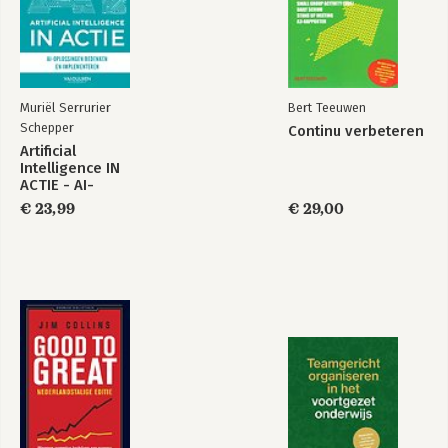
Muriël Serrurier
Bert Teeuwen
Schepper
Continu verbeteren
Artificial
Intelligence IN
ACTIE - AI-
oplossingen
€ 23,99
€ 29,00
bedenken en
implementeren