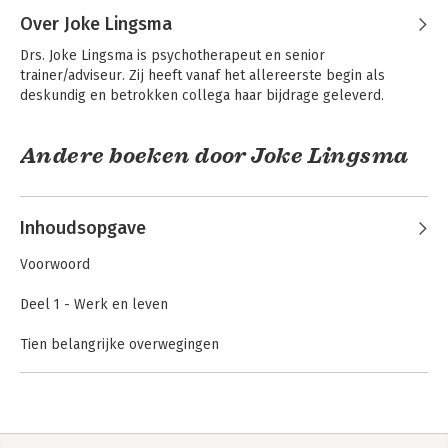
Over Joke Lingsma
Drs. Joke Lingsma is psychotherapeut en senior 
trainer/adviseur. Zij heeft vanaf het allereerste begin als 
deskundig en betrokken collega haar bijdrage geleverd.
Andere boeken door Joke Lingsma
Enjoy your life F*ck
Enjoy your life F*ck
Inhoudsopgave
the stress
the stress
Voorwoord
Deel 1 - Werk en leven
Tien belangrijke overwegingen
Deel 2 - Aan de slag
Persoonlijke
Persoonlijke
1. Uw huidige situatie: wil je verder?
effectiviteit
effectiviteit
2. Ik of je