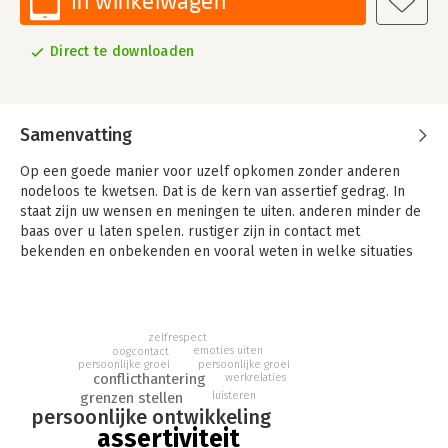
In winkelwagen
Direct te downloaden
Samenvatting
Op een goede manier voor uzelf opkomen zonder anderen
nodeloos te kwetsen. Dat is de kern van assertief gedrag. In
staat zijn uw wensen en meningen te uiten. anderen minder de
baas over u laten spelen. rustiger zijn in contact met
bekenden en onbekenden en vooral weten in welke situaties
het voor u belangrijk is om assertief op te treden. Met dit
werkboek kunt u dat bereiken. Door de vele
praktijkopdrachten leert u uw wensen zo te uiten dat u uzelf
en anderen niet tekort doet. Aan de hand van voorbeelden van
zelfrespect
herkenbare alledaagse situaties onderzoekt u uw huidige
emoties uiten
oogcontact
persoonlijke groei
persoonlijke groei
gedrag en krijgt u inzicht in hoe het ook anders, beter kan.
conflicthantering
werkrelaties
Niets moet. Wie zich assertief opstelt. bepaalt zelf in welke
luisteren
grenzen stellen
situaties hij dat doet en hoe. Het vergroten van uw
persoonlijke ontwikkeling
keuzevrijheid en bewust achter uw keuze staan, daar gaat het
assertiviteit