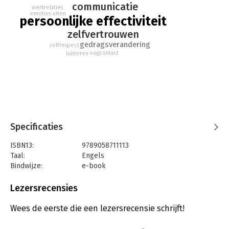
om. In de gewijzigde druk van deze klassieker zijn de
communicatie
werkrelaties
voorbeeldsituaties geactualiseerd en is de tekst aangevuld
emoties uiten
persoonlijke effectiviteit
met hedendaagse inzichten.
zelfvertrouwen
gedragsverandering
zelfrespect
oogcontact
luisteren
Specificaties
ISBN13:
9789058711113
Taal:
Engels
Bindwijze:
e-book
Beveiliging:
watermerk
Bestandsformaat:
epub
Lezersrecensies
Aantal pagina's:
166
Uitgever:
Uitgeverij Thema
Wees de eerste die een lezersrecensie schrijft!
Druk:
1
Verschijningsdatum:
24-6-2010