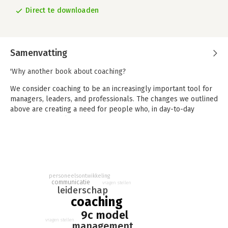
Direct te downloaden
Samenvatting
'Why another book about coaching?
We consider coaching to be an increasingly important tool for
managers, leaders, and professionals. The changes we outlined
above are creating a need for people who, in day-to-day
practices, are able to coach others.
However, most managers have no coaching training, but they
do want to get started with it quickly and pragmatically. Our
approach of coaching based on recipes can fill this need.
We in no way claim that this book covers all the ins and outs of
personeelsontwikkeling
communicatie
the coaching trade, but we are confident that this book will
vragen stellen
leiderschap
allow people who are asked to take on a coaching role at their
coaching
organisation to learn the basics of coaching in a relatively short
9c model
time span.'
vragen stellen
management