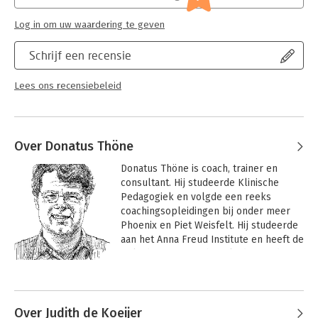
Hoofdrubriek:
Coaching en trainen
Log in om uw waardering te geven
Schrijf een recensie
Lees ons recensiebeleid
Over Donatus Thöne
Donatus Thöne is coach, trainer en 
consultant. Hij studeerde Klinische 
Pedagogiek en volgde een reeks 
coachingsopleidingen bij onder meer 
Phoenix en Piet Weisfelt. Hij studeerde 
aan het Anna Freud Institute en heeft de 
opleiding stervensbegeleiding gedaan 
bij Beth Weiner, een leerling van 
Andere boeken door Donatus Thöne
Elizabeth Kübler-Ross. Werkervaring 
deed hij op in de koffiehandel in Mexico. 
Hij werkte bij Philips, Berenschot en bij 
Over Judith de Koeijer