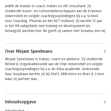
Krauthammer International, waar hij 
Judith de Koeijer is coach, trainer en HR consultant. Ze 
partner was. 

studeerde kunst- en cultuurwetenschappen aan de Erasmus 
 Hij coacht nu zowel individuen als 
Universiteit en volgde coachingsopleidingen bij o.a. School 
teams binnen organisaties en geeft een 
voor Coaching, Phoenix en het RET instituut. Zij werkte 13 jaar 
aantal trainingen, waaronder 
in het HR vakgebied, met training en development als 
Persoonlijke Effectiviteit en interne 
belangrijk werkterrein. Nu geeft zij samen met Donatus een bij 
'Coach de Coach'-trainingen. Ook 
de NOBCO geaccrediteerde Coach-de-Coach-opleiding voor 
begeleidt hij organisaties bij 
managers. 

ingrijpende veranderingstrajecten. Hij is 
Andere boeken door Judith de
lecturer aan de universiteit TiasNimbas 
Koeijer
Samen met onder meer Mirjam en Donatus organiseert zij het 
Over Mirjam Speelmans
Leiderschap in
Coachend
in Utrecht en mede-auteur van het 
beeld
Leiderschap
Coachin1Day-event. Verder geeft zij trainingen op het terrein 
boek 'Sprookjes voor managers, het 
Mirjam Speelmans is trainer, coach en adviseur. Zij studeerde 
van talentontwikkeling, coacht zij individuen en teams en 
voor- en doorleesboek over leren'.
Beleid & Organisatiekunde aan de Vrije Universiteit en volgde 
adviseert zij bedrijven in het structureren van HR processen en 
coachingsopleidingen bij o.a. de Alba-academie. Gedurende 
development- en change trajecten.
haar loopbaan werkte zij bij Shell, ABN Amro en Boer & Croon 
waar zij partner was. 

Zij richtte zich daar met name op talentmanagement 
vraagstukken, projectmanagement en verandertrajecten. Ook 
Andere boeken door Mirjam
heeft zij de praktijk opgezet rondom Leiderschap- en Talent 
Inhoudsopgave
Speelmans
Management. Nu werkt zij als zelfstandig coach, trainer en 
adviseur en richt zich op leiderschapsontwikkeling en 
Introduction