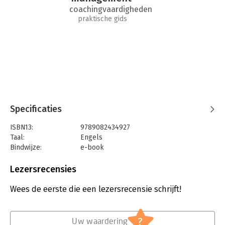
coachingvaardigheden
praktische gids
Specificaties
ISBN13:
9789082434927
Taal:
Engels
Bindwijze:
e-book
Beveiliging:
watermerk
Bestandsformaat:
epub
Lezersrecensies
Aantal pagina's:
215
Uitgever:
Appeltaart voor Managers Publishers
Wees de eerste die een lezersrecensie schrijft!
Druk:
1
Verschijningsdatum:
21-11-2018
?
Uw waardering