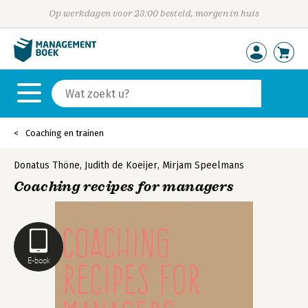
Op werkdagen voor 23:00 besteld, morgen in huis
Coaching en trainen
Donatus Thöne
,
Judith de Koeijer
,
Mirjam Speelmans
Coaching recipes for managers
E-book