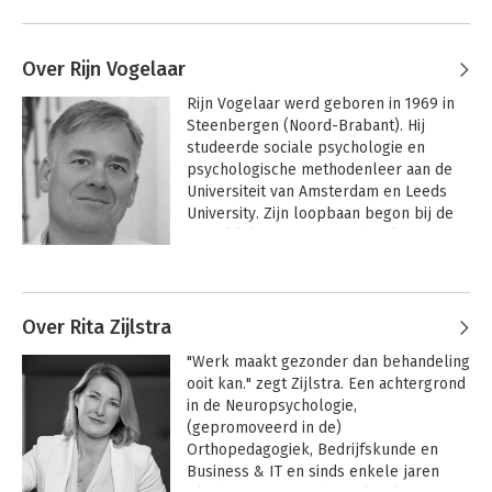
Over Rijn Vogelaar
Rijn Vogelaar werd geboren in 1969 in 
Steenbergen (Noord-Brabant). Hij 
studeerde sociale psychologie en 
psychologische methodenleer aan de 
Universiteit van Amsterdam en Leeds 
University. Zijn loopbaan begon bij de 
Koninklijke Marine, waar hij als 
psycholoog zijn dienstplicht vervulde. 
Andere boeken door Rijn Vogelaar
Vervolgens werkte hij als psycholoog 
bij de Koninklijke Landmacht en bij de 
centrale organisatie van het ministerie 
Over Rita Zijlstra
van Defensie.

"Werk maakt gezonder dan behandeling 
ooit kan." zegt Zijlstra. Een achtergrond 
Van 2000 tot mei 2013 was hij werkzaam 
in de Neuropsychologie, 
bij Blauw Research, de laatste vijf jaar 
(gepromoveerd in de) 
als CEO. Dankzij het succes van zijn 
Orthopedagogiek, Bedrijfskunde en 
eerste boek De Superpromoter werd 
Business & IT en sinds enkele jaren 
hij een veelgevraagd spreker in 