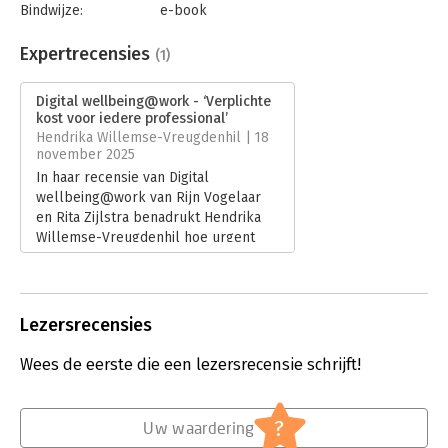
Bindwijze:
e-book
Beveiliging:
watermerk
Bestandsformaat:
epub
Expertrecensies
(1)
Aantal pagina's:
192
Uitgever:
Van Duuren Management
Digital wellbeing@work - ‘Verplichte
Druk:
1
kost voor iedere professional’
Verschijningsdatum:
18-7-2025
Hendrika Willemse-Vreugdenhil | 18
november 2025
Hoofdrubriek:
Algemeen management
In haar recensie van Digital
wellbeing@work van Rijn Vogelaar
en Rita Zijlstra benadrukt Hendrika
Willemse-Vreugdenhil hoe urgent
digitaal welzijn is in een wereld die
nooit meer ‘uit’ lijkt te staan. Ze
noemt het boek een frisse
adempauze vol praktische inzichten
Lezersrecensies
die helpen om bewuster, rustiger en
menselijker te werken.
Wees de eerste die een lezersrecensie schrijft!
Lees verder
?
Uw waardering