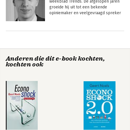
weekblad Trends. De afgelopen jaren 
groeide hij uit tot een bekende 
opiniemaker en veelgevraagd spreker 
over financiële en economische 
onderwerpen
Andere boeken door Geert Noels
Anderen die dit e-book kochten,
kochten ook
Gigantisme
Econoshock 2.0