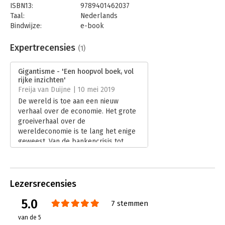
ISBN13:
9789401462037
Taal:
Nederlands
Bindwijze:
e-book
Beveiliging:
watermerk
Bestandsformaat:
epub
Expertrecensies
(1)
Aantal pagina's:
236
Uitgever:
Unieboek | Het Spectrum
Gigantisme - 'Een hoopvol boek, vol
Druk:
1
rijke inzichten'
Verschijningsdatum:
11-3-2019
Freija van Duijne | 10 mei 2019
De wereld is toe aan een nieuw
Hoofdrubriek:
Economie
verhaal over de economie. Het grote
groeiverhaal over de
wereldeconomie is te lang het enige
geweest. Van de bankencrisis tot
plastic soup, je kunt het zien als
verschijnselen van een economisch
systeem dat tegen zijn grenzen
aanloopt.
Lezersrecensies
Lees verder
5.0
7 stemmen
van de 5