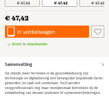
€ 47,42
€ 47,42
€ 47,42
€ 47,42
In winkelwagen
Direct te downloaden
Samenvatting
Op steeds meer terreinen in de gezondheidszorg zijn
technologie en digitalisering een belangrijke bepalende factor
geworden, en vaak ook onmisbaar. Toch worden
zorgprofessionals nog maar mondjesmaat betrokken bij de
ontwikkeling van nieuwe systemen of systeemverbeteringen.
De auteurs van dit boek houden een pleidooi voor het
betrokken zijn van de zorgprofessionals in het hele traject van