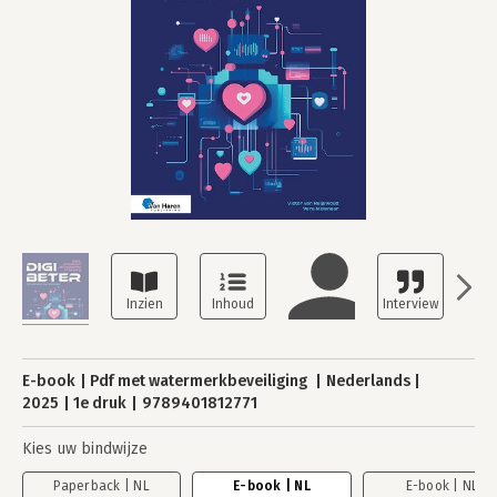
E-book
Pdf met watermerkbeveiliging
Nederlands
2025
1e druk
9789401812771
Kies uw bindwijze
Paperback | NL
E-book | NL
E-book | NL