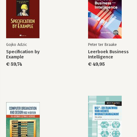
Digibeter - Data,
processen en
systemen in de
zorg
Gojko Adzic
Peter ter Braake
Specification by
Leerboek Business
Example
Intelligence
Bekijk alle boeken
€ 59,74
€ 49,95