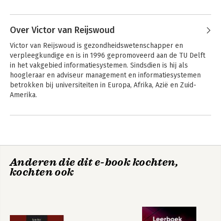
Andere boeken door Vera Molenaar
Over Victor van Reijswoud
Victor van Reijswoud is gezondheidswetenschapper en 
verpleegkundige en is in 1996 gepromoveerd aan de TU Delft 
in het vakgebied informatiesystemen. Sindsdien is hij als 
hoogleraar en adviseur management en informatiesystemen 
betrokken bij universiteiten in Europa, Afrika, Azië en Zuid-
Amerika.
Andere boeken door Victor van
Reijswoud
Digibeter - Data,
Digibeter - Data,
processen en
processen en
systemen in de
systemen in de
zorg
zorg
Anderen die dit e-book kochten,
kochten ook
Bekijk alle boeken