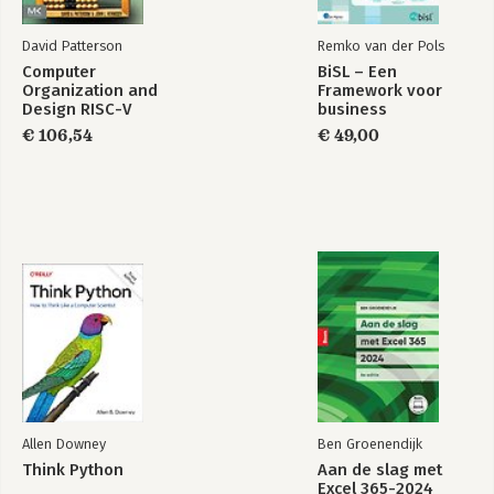
David Patterson
Remko van der Pols
Computer
BiSL – Een
Organization and
Framework voor
Design RISC-V
business
Edition
informatiemanagement
€ 106,54
€ 49,00
Allen Downey
Ben Groenendijk
Think Python
Aan de slag met
Excel 365-2024