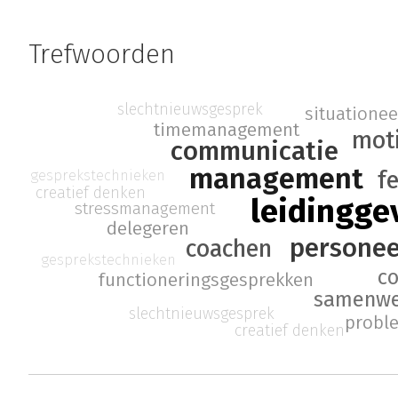
Trefwoorden
slechtnieuwsgesprek
situationee
timemanagement
mot
communicatie
management
f
gesprekstechnieken
creatief denken
leidingge
stressmanagement
delegeren
persone
coachen
gesprekstechnieken
co
functioneringsgesprekken
samenwe
slechtnieuwsgesprek
probl
creatief denken