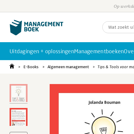
Op werkda
Uitdagingen + oplossingen
Managementboeken
Ove
E-Books
Algemeen management
Tips & Tools voor m