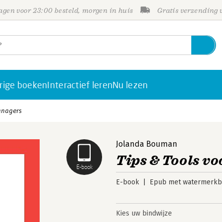
gen voor 23:00 besteld, morgen in huis
Gratis verzending
rige boeken
Interactief leren
Nu lezen
anagers
Jolanda Bouman
Tips & Tools v
E-book
E-book
Epub met watermerkbe
Kies uw bindwijze