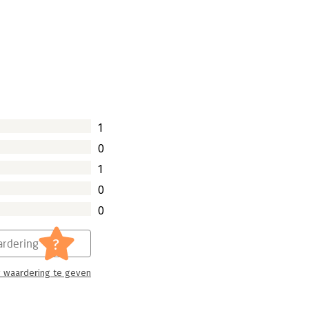
1
0
1
0
0
?
rdering
 waardering te geven