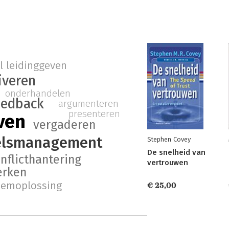
l leidinggeven
iveren
onderhandelen
eedback
argumenteren
presenteren
ven
vergaderen
elsmanagement
Stephen Covey
De snelheid van
nflicthantering
vertrouwen
rken
eemoplossing
€ 25,00