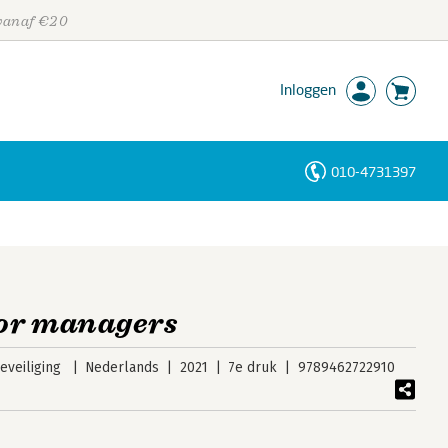
 vanaf €20
Inloggen
010-4731397
Personen
Trefwoorden
oor managers
veiliging
Nederlands
2021
7e druk
9789462722910