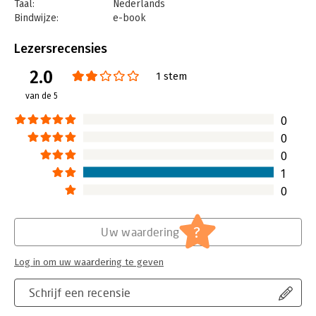
Taal:
Nederlands
Bindwijze:
e-book
Beveiliging:
watermerk
Bestandsformaat:
epub
Lezersrecensies
Aantal pagina's:
332
2.0
Uitgever:
Uitgeverij Thema
1 stem
Druk:
2
van de 5
Verschijningsdatum:
23-5-2024
0
Hoofdrubriek:
Psychologie
0
0
1
0
?
Uw waardering
Log in om uw waardering te geven
Schrijf een recensie