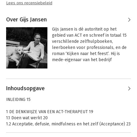
Lees ons recensiebeleid
Over Gijs Jansen
Gijs Jansen is dé autoriteit op het 
gebied van ACT en schreef in totaal 15 
verschillende zelfhulpboeken, 
leerboeken voor professionals, en de 
roman ‘Kijken naar het feest’. Hij is 
mede-eigenaar van het bedrijf 
‘PsychFlex’, waarbinnen hij samen met 
Steven C. Hayes online content 
Andere boeken door Gijs Jansen
ontwikkelt op basis van ACT en Process 
Based Therapy (PBT). Daarnaast heeft 
Inhoudsopgave
hij in Nederland een vergelijkbaar 
bedrijf met trainingen en opleidingen 
INLEIDING 15
(ACT Guide).
1 DE DENKWIJZE VAN EEN ACT-THERAPEUT 19
1.1 Doen wat werkt 20
1.2 Acceptatie, defusie, mindfulness en het zelf (Acceptance) 23
1.3 Waarden en toegewijd handelen (Commitment) 24
1.4 Het hexaflex als geheel: psychologische flexibiliteit 24