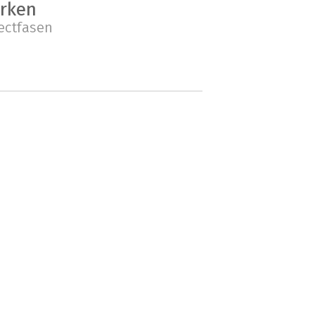
rken
ectfasen