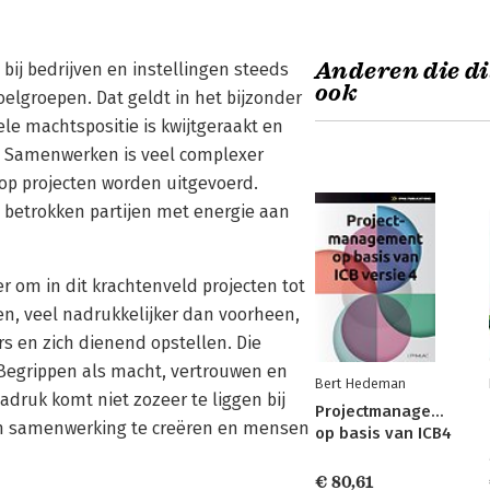
Anderen die di
bij bedrijven en instellingen steeds
ook
elgroepen. Dat geldt in het bijzonder
le machtspositie is kwijtgeraakt en
. Samenwerken is veel complexer
op projecten worden uitgevoerd.
e betrokken partijen met energie aan
 om in dit krachtenveld projecten tot
n, veel nadrukkelijker dan voorheen,
 en zich dienend opstellen. Die
 Begrippen als macht, vertrouwen en
Bert Hedeman
adruk komt niet zozeer te liggen bij
Projectmanagement
m samenwerking te creëren en mensen
op basis van ICB4
€ 80,61