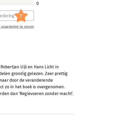
0
?
rdering
 waardering te geven
Robertjan Uijl en Hans Licht in
delen grondig gelezen. Zeer prettig
k, maar door de veranderende
ct zo in het boek is overgenomen.
orden dan 'Regievoeren zonder macht'.