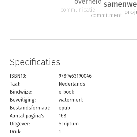
overheid
samenwe
communicatie
proj
commitment
Specificaties
ISBN13:
9789463190046
Taal:
Nederlands
Bindwijze:
e-book
Beveiliging:
watermerk
Bestandsformaat:
epub
Aantal pagina's:
168
Uitgever:
Scriptum
Druk:
1