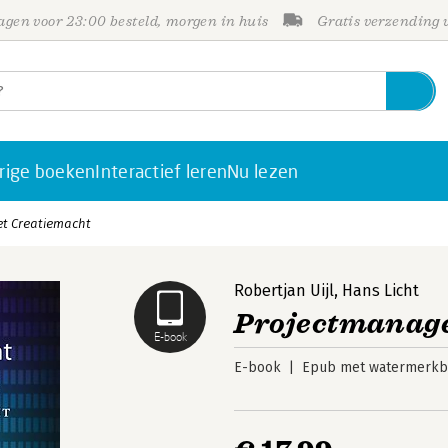
gen voor 23:00 besteld, morgen in huis
Gratis verzending
rige boeken
Interactief leren
Nu lezen
t Creatiemacht
Robertjan Uijl
,
Hans Licht
Projectmanag
E-book
E-book
Epub met watermerkbe