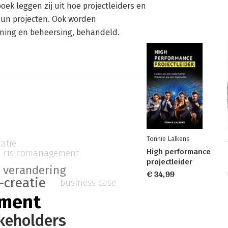
k leggen zij uit hoe projectleiders en
hun projecten. Ook worden
ning en beheersing, behandeld.
Tonnie Lalkens
atie
High performance
risicomanagement
projectleider
verandering
€ 34,99
-creatie
business case
ement
keholders