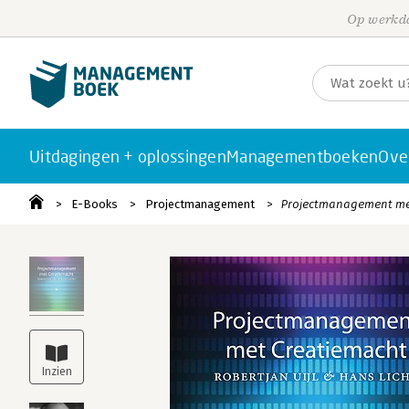
Op werkda
Uitdagingen + oplossingen
Managementboeken
Ove
E-Books
Projectmanagement
Projectmanagement me