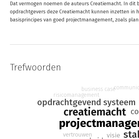
Dat vermogen noemen de auteurs Creatiemacht. In dit boe
opdrachtgevers deze Creatiemacht kunnen inzetten in 
basisprincipes van goed projectmanagement, zoals plan
Trefwoorden
communic
business case
risicomanagement
opdrachtgevend systeem
creatiemacht
co
projectmanag
sta
vertrouwen
visie