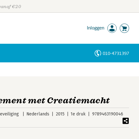
 vanaf €20
Inloggen
010-4731397
Personen
Trefwoorden
ement met Creatiemacht
veiliging
Nederlands
2015
1e druk
9789463190046