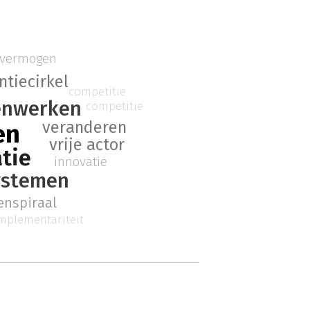
 vermogen
ntiecirkel
competitie
nwerken
competitie
veranderen
en
vrije actor
tie
innovatie
ystemen
venspiraal
mplementariteit