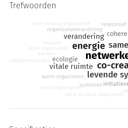
Trefwoorden
warm en koud organiseren
responsief
organisatieverandering
cohere
verandering
same
evolutie
energie
koud organiseren
netwerk
evolutie
ecologie
complementariteit
co-crea
vitale ruimte
levende s
warm organiseren
initiatie
systemen
koud organiseren
co
warm en koud organiseren