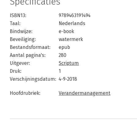
Specificaties
ISBN13:
9789463191494
Taal:
Nederlands
Bindwijze:
e-book
Beveiliging:
watermerk
Bestandsformaat:
epub
Aantal pagina's:
280
Uitgever:
Scriptum
Druk:
1
Verschijningsdatum:
4-9-2018
Hoofdrubriek:
Verandermanagement