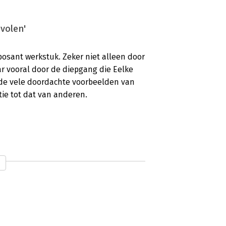
volen'
osant werkstuk. Zeker niet alleen door
r vooral door de diepgang die Eelke
 de vele doordachte voorbeelden van
tie tot dat van anderen.
oek'
ks in netwerken, dan is er energie
een van de boodschappen in
n Sjoerd Robijn.