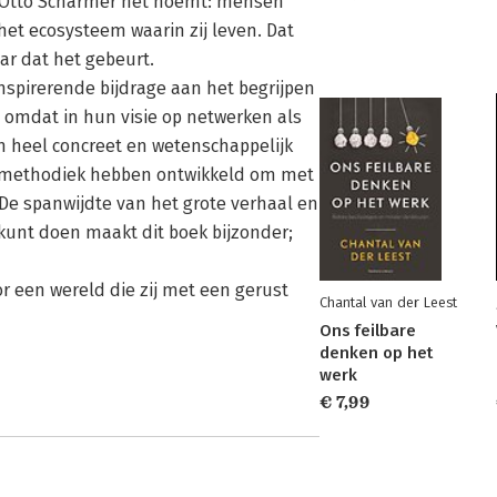
s Otto Scharmer het noemt: mensen
 het ecosysteem waarin zij leven. Dat
ar dat het gebeurt.
inspirerende bijdrage aan het begrijpen
ts omdat in hun visie op netwerken als
 heel concreet en wetenschappelijk
n methodiek hebben ontwikkeld om met
 De spanwijdte van het grote verhaal en
 kunt doen maakt dit boek bijzonder;
or een wereld die zij met een gerust
Chantal van der Leest
Ons feilbare
denken op het
werk
€ 7,99