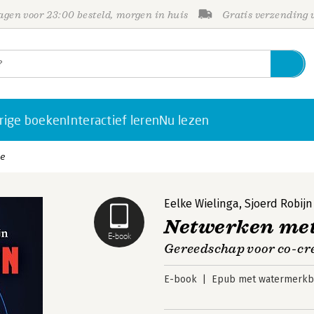
gen voor 23:00 besteld, morgen in huis
Gratis verzending
rige boeken
Interactief leren
Nu lezen
ie
Eelke Wielinga
,
Sjoerd Robijn
Netwerken met
E-book
Gereedschap voor co-cr
E-book
Epub met watermerkbe