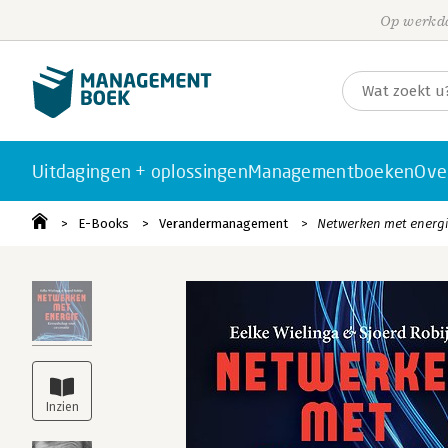
Op werkda
Uitdagingen + oplossingen
Managementboeken
Ove
E-Books
Verandermanagement
Netwerken met energ