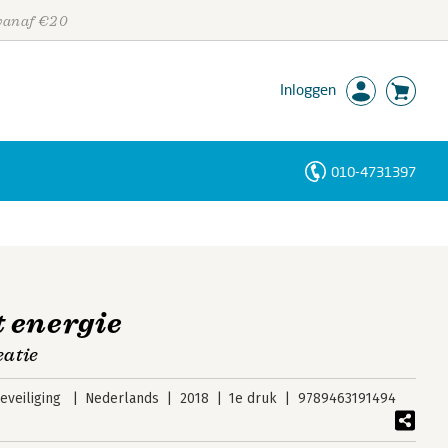
 vanaf €20
Inloggen
010-4731397
Personen
Trefwoorden
 energie
eatie
veiliging
Nederlands
2018
1e druk
9789463191494