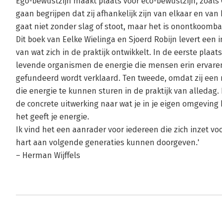
Ego-bewustzijn maakt plaats voor eco-bewustzijn, zoal
gaan begrijpen dat zij afhankelijk zijn van elkaar en van
gaat niet zonder slag of stoot, maar het is onontkoomba
Dit boek van Eelke Wielinga en Sjoerd Robijn levert een 
van wat zich in de praktijk ontwikkelt. In de eerste plaa
levende organismen de energie die mensen erin ervaren
gefundeerd wordt verklaard. Ten tweede, omdat zij ee
die energie te kunnen sturen in de praktijk van alledag.
de concrete uitwerking naar wat je in je eigen omgeving
het geeft je energie.
Ik vind het een aanrader voor iedereen die zich inzet vo
hart aan volgende generaties kunnen doorgeven.'
– Herman Wijffels