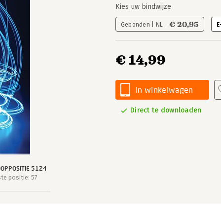
Kies uw bindwijze
€ 20,95
Gebonden | NL
E
€ 14,99
In winkelwagen
Direct te downloaden
OPPOSITIE 5124
e positie: 57