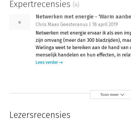
Expertrecensies
(4)
Netwerken met energie - 'Warm aanbe
Chris Maas Geesteranus | 18 april 2019
Netwerken met energie ervaar ik als een imp
zijn omvang (meer dan 300 bladzijden), maa
Wielinga weet te bereiken aan de hand van
menselijk handelen en hun effecten, in rela
Lees verder
Netwerken met energie - 'Een prachtb
Nico Jong | 25 oktober 2018
Toon meer
Als mensen elkaar vinden op iets gezamenlij
waarmee we bewust kunnen werken. Dat is 
Lezersrecensies
Netwerken met energie van Eelke Wielinga e
Lees verder