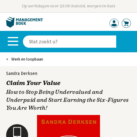
Op werkdagen voor 23:00 besteld, morgen in huis
Werk en loopbaan
Sandra Derksen
Claim Your Value
How to Stop Being Undervalued and
Underpaid and Start Earning the Six-Figures
You Are Worth!