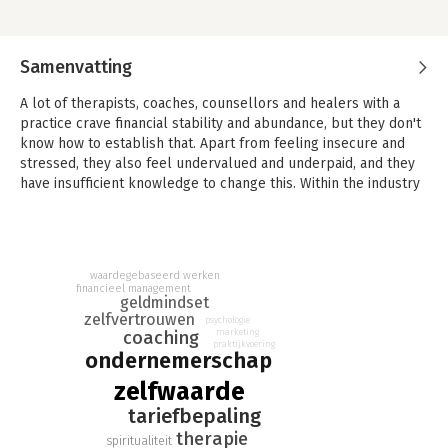
Samenvatting
A lot of therapists, coaches, counsellors and healers with a
practice crave financial stability and abundance, but they don't
know how to establish that. Apart from feeling insecure and
stressed, they also feel undervalued and underpaid, and they
have insufficient knowledge to change this. Within the industry
there is a massive taboo about discussing financial success and
money. This has monstrous undermining consequences for the
professional. Perhaps it is one of the most ignored subjects in
the field, literature and education for this target group.
waardegebaseerd werken
financieel management
Claim Your Value contains essential information you need that
geldmindset
does not get shared through professional education or
zelfvertrouwen
psychologie
coaching
marketing
professional bodies. Sandra Derksen, since 1998 a therapist
praktijkvoering
ondernemerschap
herself, takes you to the very core of not claiming your value.
A shift in your way of thinking is necessary in order to claim
zelfwaarde
your value and increase your revenue, because it is the
tariefbepaling
professional themselves that is the biggest hindering factor in
therapie
the process of earning to the value you have to offer. Sandra
spiritualiteit