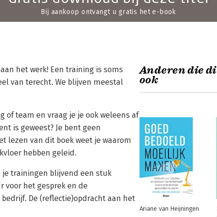
Bij aankoop ontvangt u gratis het e-book
Anderen die di
aan het werk! Een training is soms
ook
eel van terecht. We blijven meestal
ng of team en vraag je je ook weleens af
nt is geweest? Je bent geen
 het lezen van dit boek weet je waarom
erkvloer hebben geleid.
 je trainingen blijvend een stuk
r voor het gesprek en de
bedrijf. De (reflectie)opdracht aan het
Ariane van Heijningen