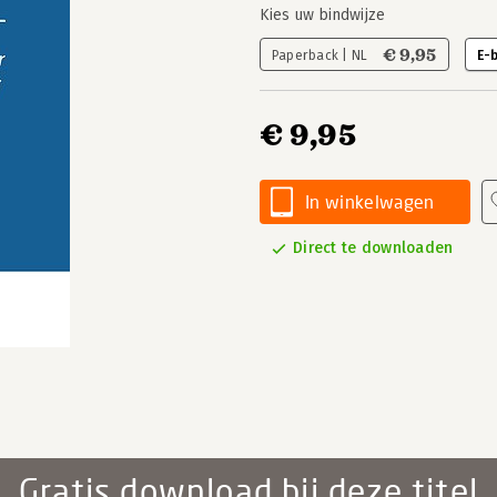
Kies uw bindwijze
€ 9,95
Paperback | NL
E-
€ 9,95
In winkelwagen
Direct te downloaden
Gratis download bij deze titel