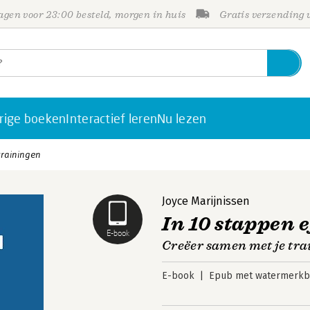
gen voor 23:00 besteld, morgen in huis
Gratis verzending
rige boeken
Interactief leren
Nu lezen
 trainingen
Joyce Marijnissen
In 10 stappen 
E-book
Creëer samen met je trai
E-book
Epub met watermerkbe