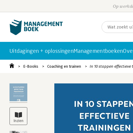
Op werkda
Uitdagingen + oplossingen
Managementboeken
Ove
E-Books
Coaching en trainen
In 10 stappen effectieve