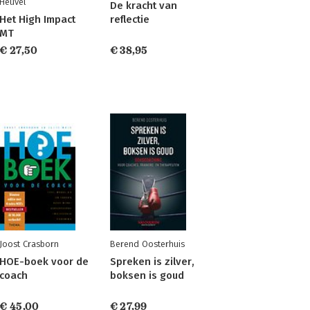
Heuvel
De kracht van
Het High Impact
reflectie
MT
€ 27,50
€ 38,95
Joost Crasborn
Berend Oosterhuis
HOE-boek voor de
Spreken is zilver,
coach
boksen is goud
€ 45,00
€ 27,99