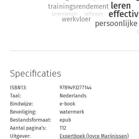
leren
trainingsrendement
effectiv
breinleren
oefenen
werkvloer
persoonlijke
Specificaties
ISBN13:
9789493277144
Taal:
Nederlands
Bindwijze:
e-book
Beveiliging:
watermerk
Bestandsformaat:
epub
Aantal pagina's:
112
Uitgever:
Expertboek (Joyce Marijnissen)