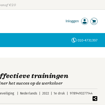
 vanaf €20
Inloggen
010-4731397
Personen
Trefwoorden
effectieve trainingen
ner het succes op de werkvloer
veiliging
Nederlands
2022
1e druk
9789493277144