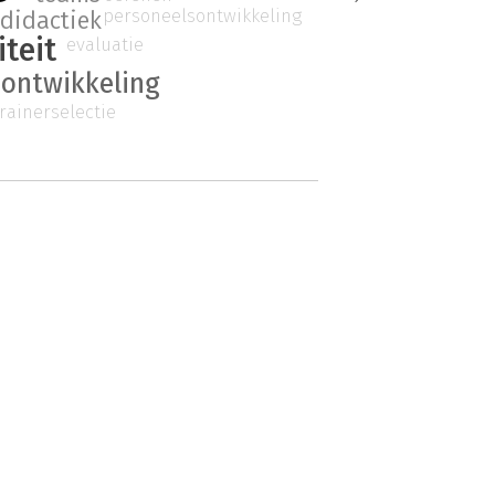
personeelsontwikkeling
didactiek
iteit
evaluatie
 ontwikkeling
trainerselectie