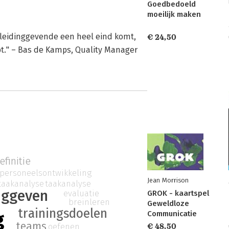
Goedbedoeld
moeilijk maken
e leidinggevende een heel eind komt,
€ 24,50
ebt." – Bas de Kamps, Quality Manager
finitie
personeelsontwikkeling
Jean Morrison
taakanalyse
taakanalyse
nggeven
evaluatie
GROK - kaartspel
breinleren
Geweldloze
trainingsdoelen
g
Communicatie
teams
oefenen
€ 48,50