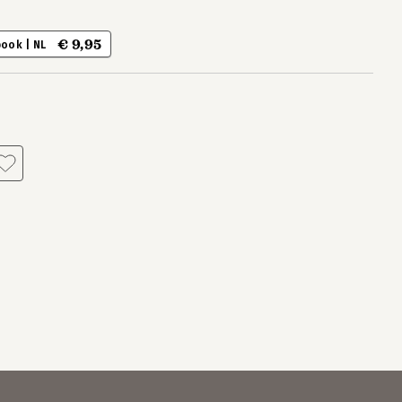
€ 9,95
book | NL