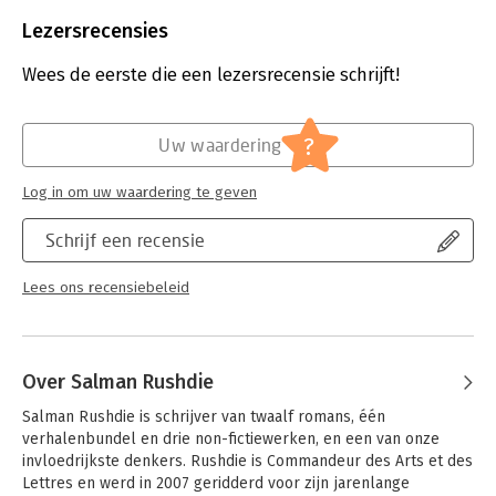
Beveiliging:
watermerk
Bestandsformaat:
epub
Lezersrecensies
Aantal pagina's:
216
Uitgever:
Uitgeverij Pluim
Wees de eerste die een lezersrecensie schrijft!
Druk:
1
Verschijningsdatum:
16-4-2024
?
Uw waardering
Hoofdrubriek:
Mens en maatschappij
Jongbloed:
Strafrecht - Terrorisme
Log in om uw waardering te geven
Schrijf een recensie
Lees ons recensiebeleid
Over Salman Rushdie
Salman Rushdie is schrijver van twaalf romans, één 
verhalenbundel en drie non-fictiewerken, en een van onze 
invloedrijkste denkers. Rushdie is Commandeur des Arts et des 
Lettres en werd in 2007 geridderd voor zijn jarenlange 