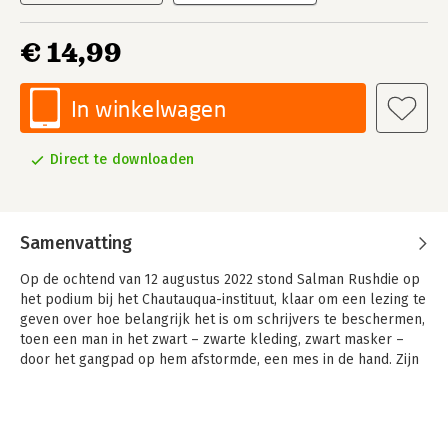
€ 14,99
In winkelwagen
Direct te downloaden
Samenvatting
Op de ochtend van 12 augustus 2022 stond Salman Rushdie op
het podium bij het Chautauqua-instituut, klaar om een lezing te
geven over hoe belangrijk het is om schrijvers te beschermen,
toen een man in het zwart – zwarte kleding, zwart masker –
door het gangpad op hem afstormde, een mes in de hand. Zijn
eerste gedachte: dus jij bent het. Daar ben je dan.
Daarop volgde een afschuwelijk geweldsdelict dat de literaire
wereld en ver daarbuiten op zijn grondvesten deed schudden.