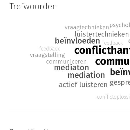
Trefwoorden
psycho
vraagtechnieken
luistertechnieken
beïnvloeden
feedback
conflicthan
feedback
vraagstelling
commun
communiceren
mediaton
beïn
mediation
gespr
actief luisteren
conflictoploss