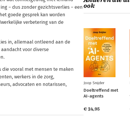
Anderen die di
ook
ng – dus zonder gezichtsverlies – een
 het goede gesprek kan worden
dwerkelijke verbetering van de
ties in, allemaal ontleend aan de
ok aandacht voor diverse
en.
ls die vooral met mensen te maken
ten, werkers in de zorg,
Joop Snijder
seurs, advocaten en notarissen,
Doeltreffend met
AI-agents
€ 24,95