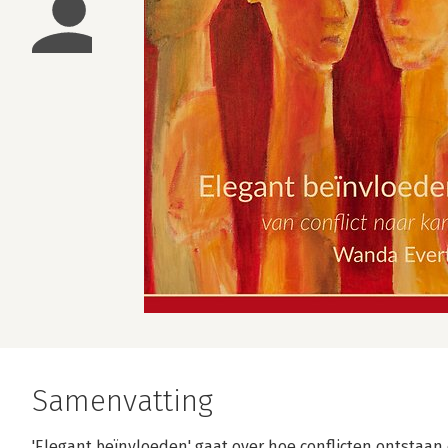
Samenvatting
'Elegant beïnvloeden' gaat over hoe conflicten ontstaa