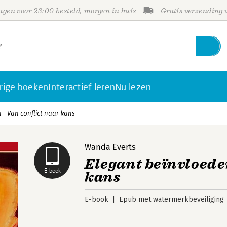
gen voor 23:00 besteld, morgen in huis
Gratis verzending
rige boeken
Interactief leren
Nu lezen
 - Van conflict naar kans
Wanda Everts
Elegant beïnvloeden
E-book
kans
E-book
Epub met watermerkbeveiliging