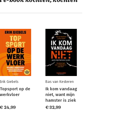
t e-book kochten, kochten
Erik Giebels
Bas van Kesteren
Topsport op de
Ik kom vandaag
werkvloer
niet, want mijn
hamster is ziek
€ 24,99
€ 32,99