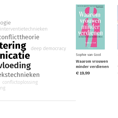
logie
interventietechnieken
conflicttheorie
tering
deep democracy
icatie
Sophie van Gool
Waarom vrouwen
vloeding
minder verdienen
€ 19,99
ekstechnieken
conflictoplossing
ing