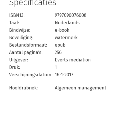
Specificaties
ISBN13:
9797090076008
Taal:
Nederlands
Bindwijze:
e-book
Beveiliging:
watermerk
Bestandsformaat:
epub
Aantal pagina's:
256
Uitgever:
Everts mediation
Druk:
1
Verschijningsdatum:
16-1-2017
Hoofdrubriek:
Algemeen management