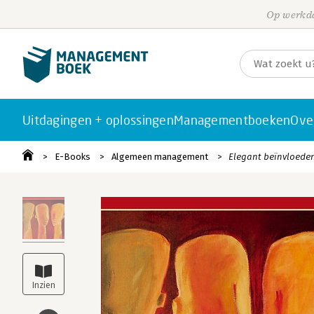
Op werkda
Uitdagingen + oplossingen
Managementboeken
Ove
E-Books
Algemeen management
Elegant beïnvloeden