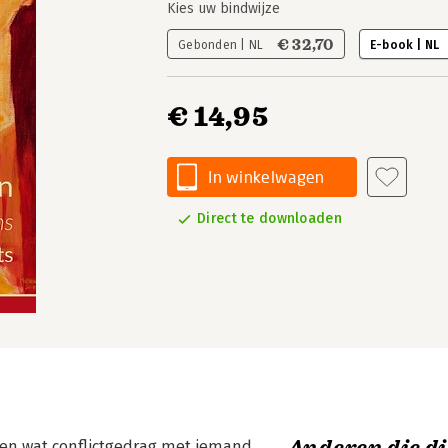
Kies uw bindwijze
€ 32,70
Gebonden | NL
E-book | NL
€ 14,95
In winkelwagen
Direct te downloaden
n en wat conflictgedrag met iemand