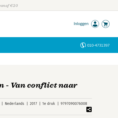
 vanaf €20
Inloggen
010-4731397
Personen
Trefwoorden
 - Van conflict naar
Nederlands
2017
1e druk
9797090076008