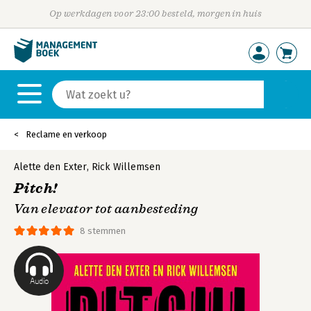
Op werkdagen voor 23:00 besteld, morgen in huis
Reclame en verkoop
Alette den Exter
,
Rick Willemsen
Pitch!
Van elevator tot aanbesteding
8 stemmen
Audio