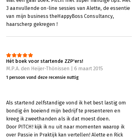
Wat een gaaf boek: Pitch! met super handige tips. Met
3 aanvullende on-line sessies van Alette, de essentie
van mijn business theHappyBoss Consultancy,
haarscherp gekregen !
Hét boek voor startende ZZP'ers!
M.P.A. den Heijer-Thönissen | 6 maart 2015
1 persoon vond deze recensie nuttig
Als startend zelfstandige vond ik het best lastig om
bondig én boeiend mijn bedrijf te presenteren en
kreeg ik zweethanden als ik dat moest doen.
Door PITCH! kijk ik nu uit naar momenten waarop ik
over Passie in Praktijk kan vertellen! Alette en Rick