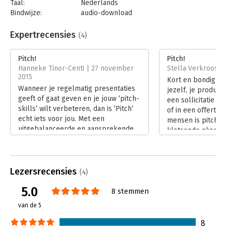
Taal:
Nederlands
Bindwijze:
audio-download
Beveiliging:
none
Bestandsformaat:
mp3
Expertrecensies
(4)
Aantal pagina's:
160
Uitgever:
Bookora
Pitch!
Pitch!
Druk:
1
Hanneke Tinor-Centi | 27 november
Stella Verkroost 
Verschijningsdatum:
25-11-2014
2015
Kort en bondig iet
Wanneer je regelmatig presentaties
jezelf, je product 
Hoofdrubriek:
Reclame en verkoop
geeft of gaat geven en je jouw ‘pitch-
een sollicitatie e
skills’ wilt verbeteren, dan is ‘Pitch’
of in een offertet
echt iets voor jou. Met een
mensen is pitche
uitgebalanceerde en aansprekende
klotsende oksels 
pitch haal je namelijk opdrachten
stiltes. Toch krijg
binnen! Je zet je zelf (of jouw
mee te maken. En
organisatie) in de schijnwerpers en
beter zorgen dat 
maakt een onuitwisbare indruk op
Lezersrecensies
ander overtuigd en 
(4)
(aspirant)opdrachtgevers. Ook
gemakkelijk bij vo
5.0
wanneer je weinig tijd of ruimte krijgt
8 stemmen
leggen Alette den
om je verhaal te vertellen, kun je
Willemsen je uit h
van de 5
glansrijk pitchen.
perfecte pitch vo
Lees verder
gelegenheid.
8