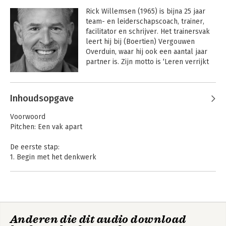
Rick Willemsen (1965) is bijna 25 jaar 
team- en leiderschapscoach, trainer, 
facilitator en schrijver. Het trainersvak 
leert hij bij (Boertien) Vergouwen 
Overduin, waar hij ook een aantal jaar 
partner is. Zijn motto is ‘Leren verrijkt 
organisaties!’ en hij heeft sinds 2016 zijn 
eigen bedrijf Yelllow, label for learning 
Andere boeken door Rick
& leadership (www.yelllow.nl). Hij richt 
Inhoudsopgave
Willemsen
zich vooral op persoonlijk leiderschap 
Pitch!
Pitch!
en teamontwikkeling.

Voorwoord
Pitchen: Een vak apart
Met zijn boek over authentiek 
leiderschap Echte leiders in echte 
De eerste stap:
Bekijk alle boeken
organisaties (in 2011 genomineerd voor 
1. Begin met het denkwerk
Managementboek van het Jaar) en zijn 
1.1 Breng je publiek in kaart
boek PITCH! (2014) inspireert hij 
1.2 Vertaal het probleem naar een concrete oplossing en
mensen bij het vinden van hun eigen 
resultaat (POR)
koers en authenticiteit.

1.3 Verzamel jouw unique telling points
Anderen die dit audio download
De tweede stap: