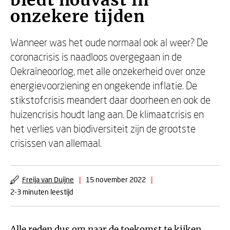
biedt houvast in
onzekere tijden
Wanneer was het oude normaal ook al weer? De
coronacrisis is naadloos overgegaan in de
Oekraïneoorlog, met alle onzekerheid over onze
energievoorziening en ongekende inflatie. De
stikstofcrisis meandert daar doorheen en ook de
huizencrisis houdt lang aan. De klimaatcrisis en
het verlies van biodiversiteit zijn de grootste
crisissen van allemaal.
Freija van Duijne
|
15 november 2022
|
2-3 minuten leestijd
Alle reden dus om naar de toekomst te kijken.