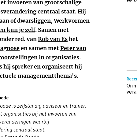
het invoeren van grootschalige
verandering centraal staat. Hij
an of dwarsliggen
,
Werkvormen
n kun je zelf
. Samen met
onder red. van
Rob van Es
het
iagnose
en samen met
Peter van
oorstellingen in organisaties
.
s hij
spreker
en organiseert hij
 actuele managementthema's.
Rece
Onma
vera
oode
oode is zelfstandig adviseur en trainer.
t organisaties bij het invoeren van
 veranderingen waarbij
ering centraal staat.