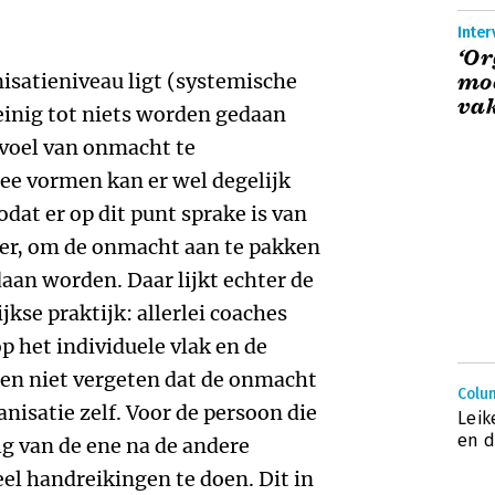
Inter
‘Or
satieniveau ligt (systemische
moe
vak
inig tot niets worden gedaan
voel van onmacht te
ee vormen kan er wel degelijk
dat er op dit punt sprake is van
ter, om de onmacht aan te pakken
an worden. Daar lijkt echter de
jkse praktijk: allerlei coaches
p het individuele vlak en de
gen niet vergeten dat de onmacht
Colu
anisatie zelf. Voor de persoon die
Leik
en d
lg van de ene na de andere
veel handreikingen te doen. Dit in