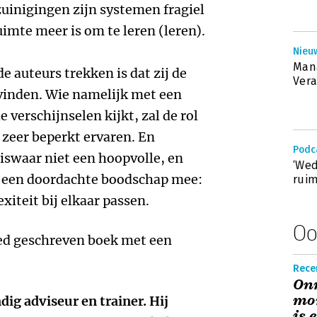
zuinigingen zijn systemen fragiel
mte meer is om te leren (leren).
Nieuw
Mana
e auteurs trekken is dat zij de
Vera
 vinden. Wie namelijk met een
verschijnselen kijkt, zal de rol
 zeer beperkt ervaren. En
Podc
iswaar niet een hoopvolle, en
‘Wed
l een doordachte boodschap mee:
ruim
xiteit bij elkaar passen.
Oo
ed geschreven boek met een
Recen
Onm
mom
ndig adviseur en trainer. Hij
is 