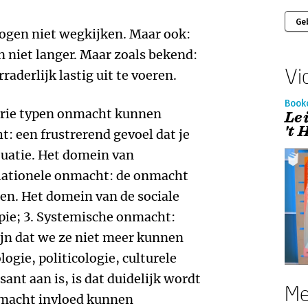
Ge
ogen niet wegkijken. Maar ook:
 niet langer. Maar zoals bekend:
Vi
aderlijk lastig uit te voeren.
Book
drie typen onmacht kunnen
Le
't
t: een frustrerend gevoel dat je
tuatie. Het domein van
Relationele onmacht: de onmacht
eren. Het domein van de sociale
pie; 3. Systemische onmacht:
jn dat we ze niet meer kunnen
ogie, politicologie, culturele
sant aan is, is dat duidelijk wordt
Me
onmacht invloed kunnen