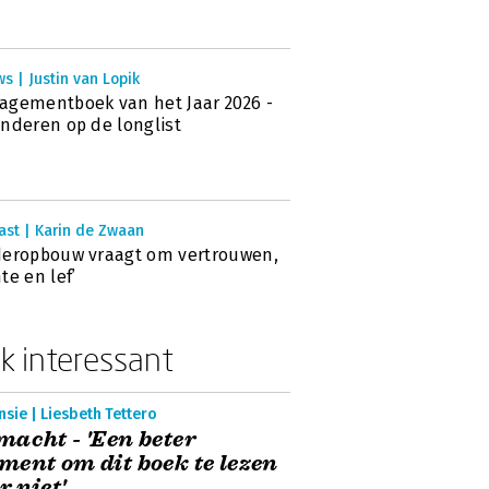
s | Justin van Lopik
gementboek van het Jaar 2026 -
nderen op de longlist
ast | Karin de Zwaan
eropbouw vraagt om vertrouwen,
te en lef’
k interessant
sie | Liesbeth Tettero
acht - 'Een beter
ent om dit boek te lezen
er niet'