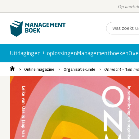
Op werkda
Uitdagingen + oplossingen
Managementboeken
Ove
Online magazine
Organisatiekunde
Onmacht - 'Een mo