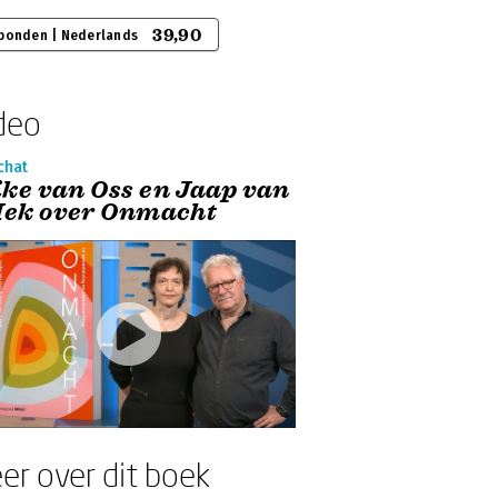
39,90
bonden | Nederlands
deo
chat
ike van Oss en Jaap van
 Hek over Onmacht
er over dit boek