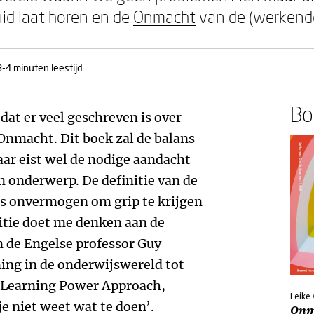
uid laat horen en de
Onmacht
van de (werkende
3-4 minuten leestijd
Boe
dat er veel geschreven is over
Onmacht
. Dit boek zal de balans
ar eist wel de nodige aandacht
en onderwerp. De definitie van de
ns onvermogen om grip te krijgen
itie doet me denken aan de
n de Engelse professor Guy
ing in de onderwijswereld tot
n Learning Power Approach,
Leike 
je niet weet wat te doen’.
Onm