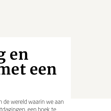
g en
met een
en de wereld waarin we aan
itdagingen, een boek te