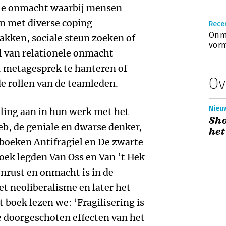
uele onmacht waarbij mensen
n met diverse coping
Recen
Onma
pakken, sociale steun zoeken of
vor
l van relationele onmacht
t metagesprek te hanteren of
Ov
de rollen van de teamleden.
Nieu
ling aan in hun werk met het
Sho
b, de geniale en dwarse denker,
het
boeken Antifragiel en De zwarte
oek legden Van Oss en Van ’t Hek
onrust en onmacht is in de
et neoliberalisme en later het
boek lezen we: ‘Fragilisering is
e doorgeschoten effecten van het