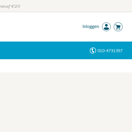
 vanaf €20
Inloggen
010-4731397
Personen
Trefwoorden