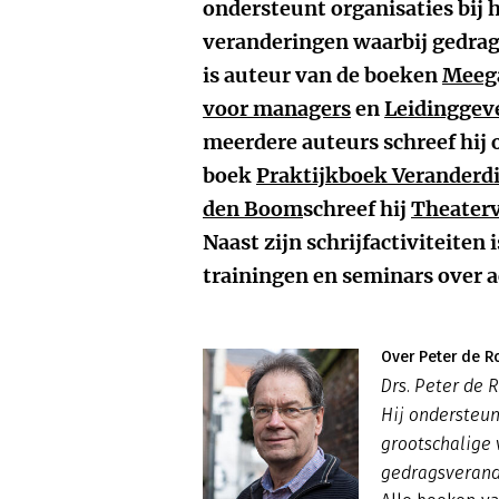
ondersteunt organisaties bij 
veranderingen waarbij gedrags
is auteur van de boeken
Meega
voor managers
en
Leidinggeve
meerdere auteurs schreef hij 
boek
Praktijkboek Veranderd
den Boom
schreef hij
Theaterv
Naast zijn schrijfactiviteiten i
trainingen en seminars over
Over Peter de R
Drs. Peter de R
Hij ondersteun
grootschalige
gedragsverand