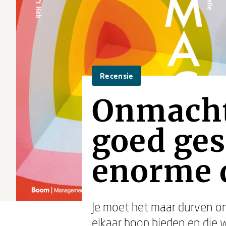
Recensie
Onmacht
goed ge
enorme 
Je moet het maar durven om
elkaar hoop bieden en die 