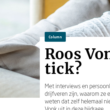
Column
Roos Vo
tick?
Met interviews en persoonl
drijfveren zijn, waarom ze 
weten dat zelf helemaal nie
Vonk uit in deze bijdrage.