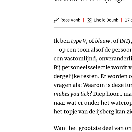
Roos Vonk
|
Linelle Deunk
|
17 
Ik ben
type 9
, of
blauw
, of
INTJ
– op een toon alsof de persoon
een vastomlijnd, onveranderli
Bij personeelsselectie wordt 
dergelijke testen. Er worden
vragen als: Waarom is deze fun
makes you tick?
Diep hoor… maar
naar wat er onder het waterop
het topje van de ijsberg kan zi
Want het grootste deel van ons