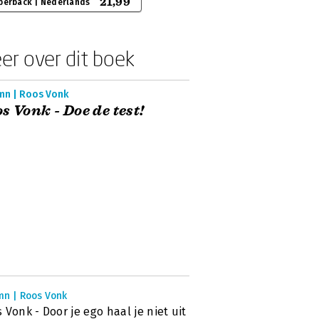
21,99
perback | Nederlands
er over dit boek
mn | Roos Vonk
s Vonk - Doe de test!
mn | Roos Vonk
 Vonk - Door je ego haal je niet uit