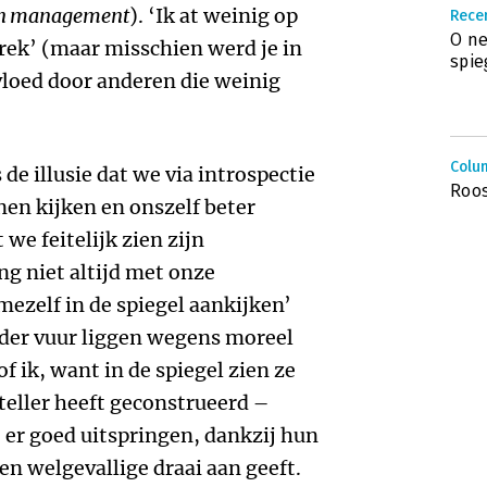
on management
). ‘Ik at weinig op
Rece
O ne
trek’ (maar misschien werd je in
spie
loed door anderen die weinig
Colu
de illusie dat we via introspectie
Roos
en kijken en onszelf beter
we feitelijk zien zijn
ng niet altijd met onze
 mezelf in de spiegel aankijken’
der vuur liggen wegens moreel
f ik, want in de spiegel zien ze
teller heeft geconstrueerd –
 er goed uitspringen, dankzij hun
een welgevallige draai aan geeft.