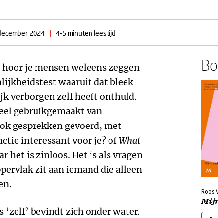
december 2024
|
4-5 minuten leestijd
Boe
, hoor je mensen weleens zeggen
lijkheidstest waaruit dat bleek
jk verborgen zelf heeft onthuld.
veel gebruikgemaakt van
 ook gesprekken gevoerd, met
ctie interessant voor je? of
What
 het is zinloos. Het is als vragen
pervlak zit aan iemand die alleen
en.
Roos 
Mijn
 ‘zelf’ bevindt zich onder water.