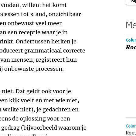
Pa
 vinden, willen: het komt
ocessen tot stand, onzichtbaar
Me
nen onbewust veel meer
n een receptie waar je in
Colu
rinkt. Ondertussen herken je
Roo
roduceert grammaticaal correcte
 van mensen, registreert hun
zij onbewuste processen.
 niet. Dat geldt ook voor je
en klik voelt en met wie niet,
 welke niet), je gedachten en
neens de oplossing voor een
Colu
 gedrag (bijvoorbeeld waarom je
Roos