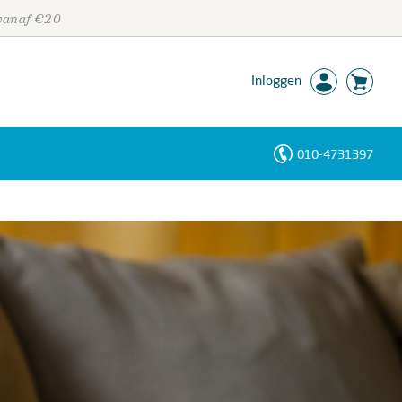
 vanaf €20
Inloggen
010-4731397
Personen
Trefwoorden