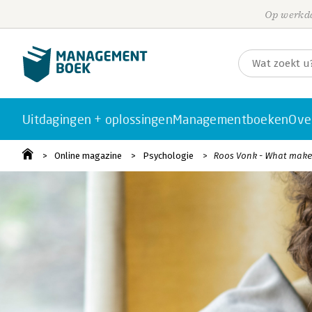
Op werkda
Uitdagingen + oplossingen
Managementboeken
Ove
Online magazine
Psychologie
Roos Vonk - What makes