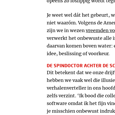
opeens zo loslippig wordt tege
Je weet wel dát het gebeurt, w
niet waaróm. Volgens de Ame
zijn we in wezen
vreemden vo
verwerkt het onbewuste alle i
daarvan komen boven water: e
idee, beslissing of voorkeur.
DE SPINDOCTOR ACHTER DE S
Dit betekent dat we onze drij
hebben we vaak wel die illusi
verhalenverteller in ons hoofd
zelfs verzint. ‘Ik bood die co
software omdat ik het fijn vi
je misschien onbewust indruk