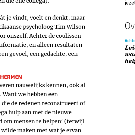
n die ene collega).
jeze
át je vindt, voelt en denkt, maar
Ov
rikaanse psycholoog Tim Wilson
or onszelf
. Achter de coulissen
Acht
nformatie, en alleen resultaten
Lei
en gevoel, een gedachte, een
waa
hel
CHERMEN
fveren nauwelijks kennen, ook al
e. Want we hebben een
 die de redenen reconstrueert of
llega hulp aan met de nieuwe
nd om mensen te helpen’ (terwijl
 wilde maken met wat je ervan