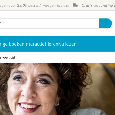
gen voor 23:00 besteld, morgen in huis
Gratis verzending
rige boeken
Interactief leren
Nu lezen
 you tick?