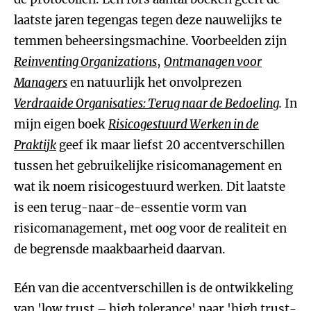
laatste jaren tegengas tegen deze nauwelijks te
temmen beheersingsmachine. Voorbeelden zijn
Reinventing Organizations
,
Ontmanagen voor
Managers
en natuurlijk het onvolprezen
Verdraaide Organisaties: Terug naar de Bedoeling
.
In
mijn eigen boek
Risicogestuurd Werken in de
Praktijk
geef ik maar liefst 20 accentverschillen
tussen het gebruikelijke risicomanagement en
wat ik noem risicogestuurd werken. Dit laatste
is een terug-naar-de-essentie vorm van
risicomanagement, met oog voor de realiteit en
de begrensde maakbaarheid daarvan.
Eén van die accentverschillen is de ontwikkeling
van 'low trust – high tolerance' naar 'high trust-