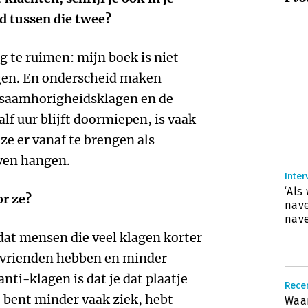
d tussen die twee?
 te ruimen: mijn boek is niet
agen. En onderscheid maken
 saamhorigheidsklagen en de
lf uur blijft doormiepen, is vaak
 ze er vanaf te brengen als
ven hangen.
Inter
‘Als
or ze?
nave
nave
at mensen die veel klagen korter
r vrienden hebben en minder
nti-klagen is dat je dat plaatje
Recen
r, bent minder vaak ziek, hebt
Waar