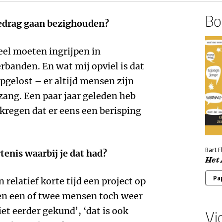
Boe
gedrag gaan bezighouden?
eel moeten ingrijpen in
anden. En wat mij opviel is dat
pgelost – er altijd mensen zijn
zang. Een paar jaar geleden heb
ekregen dat er eens een berisping
Bart F
tenis waarbij je dat had?
Het
Pa
n relatief korte tijd een project op
ven een of twee mensen toch weer
et eerder gekund’, ‘dat is ook
Vi