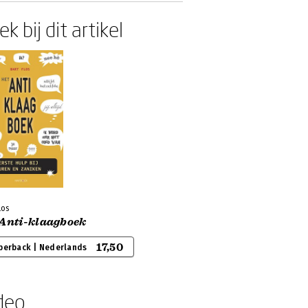
k bij dit artikel
los
 Anti-klaagboek
17,50
perback | Nederlands
deo