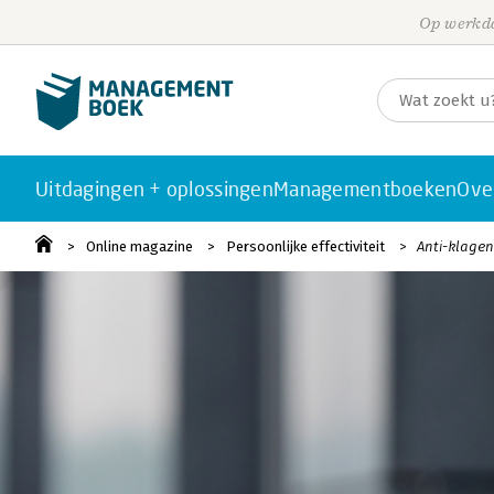
Op werkda
Uitdagingen + oplossingen
Managementboeken
Ove
Online magazine
Persoonlijke effectiviteit
Anti-klagen