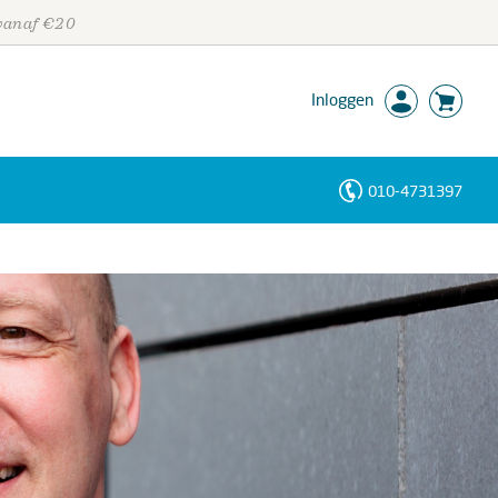
 vanaf €20
Inloggen
010-4731397
Personen
Trefwoorden