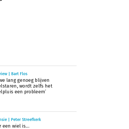
view | Bart Flos
 we lang genoeg blijven
lstaren, wordt zelfs het
lpluis een probleem’
sie | Peter Streefkerk
 een wiel is...