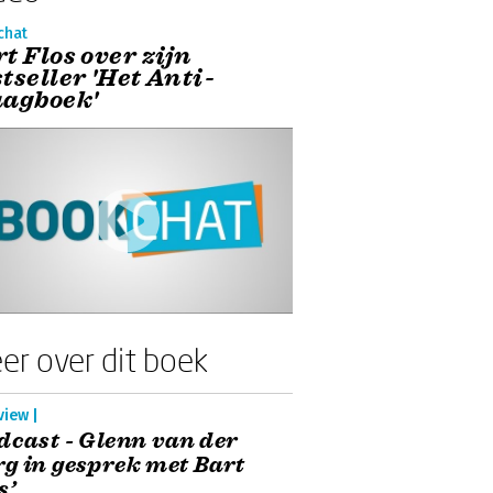
chat
t Flos over zijn
tseller 'Het Anti-
aagboek'
er over dit boek
view |
dcast - Glenn van der
g in gesprek met Bart
s’