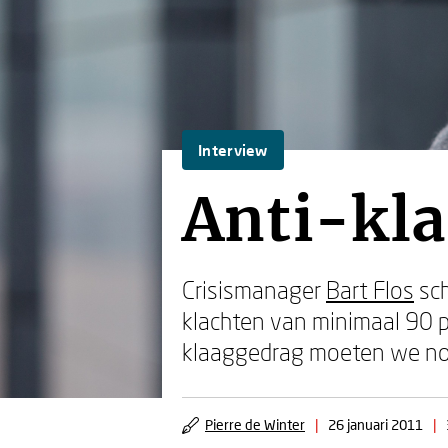
Interview
Anti-kl
Crisismanager
Bart Flos
sc
klachten van minimaal 90 
klaaggedrag moeten we nod
Pierre de Winter
|
26 januari 2011
|