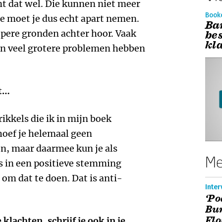
nt dat wel. Die kunnen niet meer
Book
ie moet je dus echt apart nemen.
Bar
epere gronden achter hoor. Vaak
bes
kl
en veel grotere problemen hebben
rt…
rikkels die ik in mijn boek
 hoef je helemaal geen
jn, maar daarmee kun je als
Me
is in een positieve stemming
 om dat te doen. Dat is anti-
Inter
‘Po
Bur
Flo
klachten, schrijf je ook in je