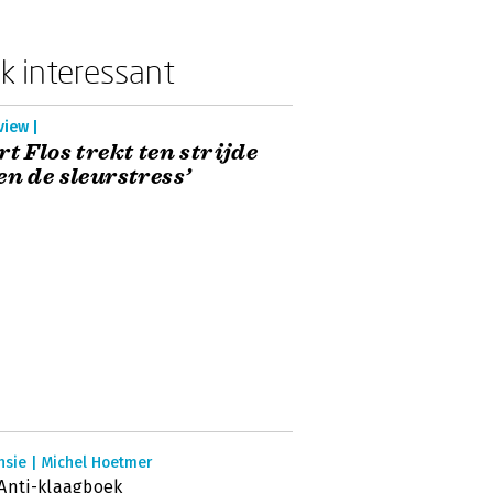
k interessant
view |
rt Flos trekt ten strijde
en de sleurstress’
nsie | Michel Hoetmer
Anti-klaagboek