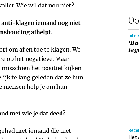
ller. Wie wil dat nou niet?
Oo
t anti-klagen iemand nog niet
enshouding afhelpt.
Inter
‘Ba
ort om af en toe te klagen. We
teg
re op het negatieve. Maar
 misschien het positief kijken
lijk te lang geleden dat ze hun
e mensen help je om hun
and met wie je dat deed?
e gehad met iemand die met
Rece
Het 