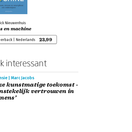
ick Nieuwenhuis
s en machine
23,99
perback | Nederlands
k interessant
nsie | Marc Jacobs
e kunstmatige toekomst -
nstekelijk vertrouwen in
mens’