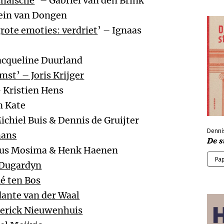
chaïsche
’ – Gabriël van den Brink
Hein van Dongen
grote emoties: verdriet
’ – Ignaas
Jacqueline Duurland
st’ – Joris Krijger
– Kristien Hens
n Kate
ichiel Buis & Dennis de Gruijter
Dennis
mans
De s
Pius Mosima & Henk Haenen
Pa
 Dugardyn
é ten Bos
dante van der Waal
erick Nieuwenhuis