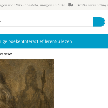
gen voor 23:00 besteld, morgen in huis
Gratis verzending
rige boeken
Interactief leren
Nu lezen
tes Beker