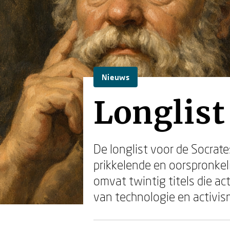
Nieuws
Longlist
De longlist voor de Socrate
prikkelende en oorspronkeli
omvat twintig titels die a
van technologie en activis