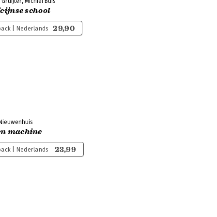
Gruijter, Michiel Buis
ïcijnse school
29,90
ack | Nederlands
 Nieuwenhuis
en machine
23,99
ack | Nederlands