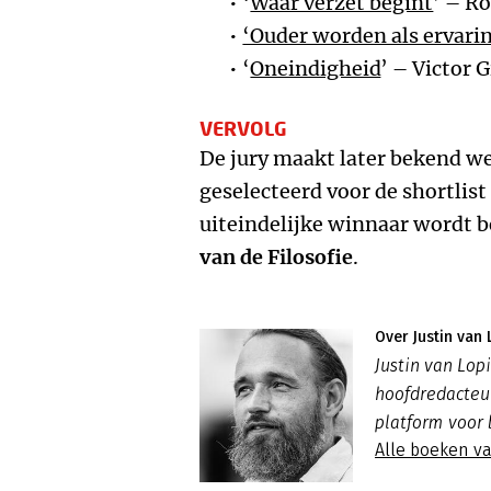
‘
Waar verzet begint
’ – Ro
‘Ouder worden als ervari
‘
Oneindigheid
’ – Victor G
VERVOLG
De jury maakt later bekend wel
geselecteerd voor de shortlist
uiteindelijke winnaar wordt 
van de Filosofie
.
Over Justin van 
Justin van Lo
hoofdredacte
platform voor 
Alle boeken va