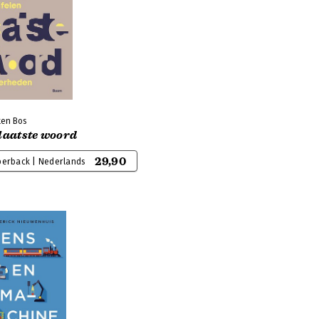
ten Bos
laatste woord
29,90
perback | Nederlands