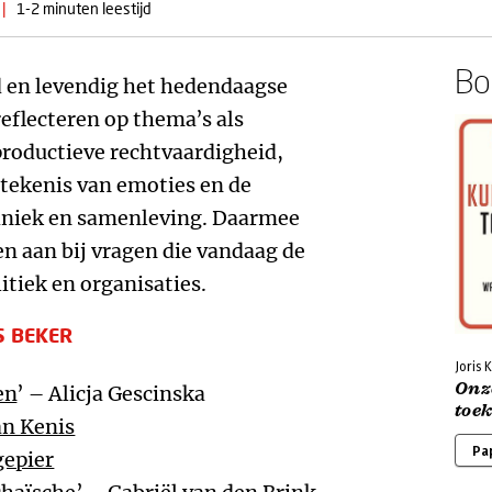
|
1-2 minuten leestijd
Boe
ed en levendig het hedendaagse
reflecteren op thema’s als
productieve rechtvaardigheid,
tekenis van emoties en de
hniek en samenleving. Daarmee
en aan bij vragen die vandaag de
itiek en organisaties.
S BEKER
Joris K
Onz
en
’ – Alicja Gescinska
toe
n Kenis
Pa
gepier