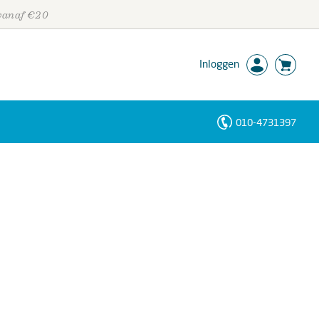
 vanaf €20
Inloggen
010-4731397
Personen
Trefwoorden