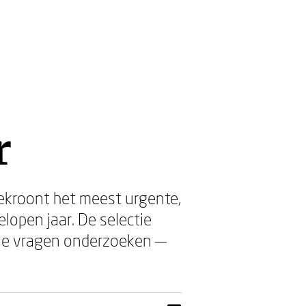
r
 bekroont het meest urgente,
lopen jaar. De selectie
iële vragen onderzoeken —