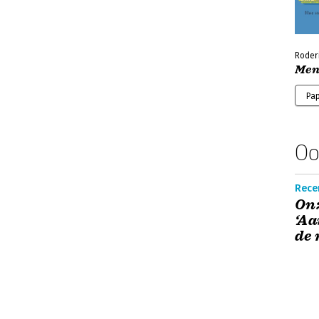
Roder
Men
Pa
Oo
Rece
Onz
‘Aa
de 