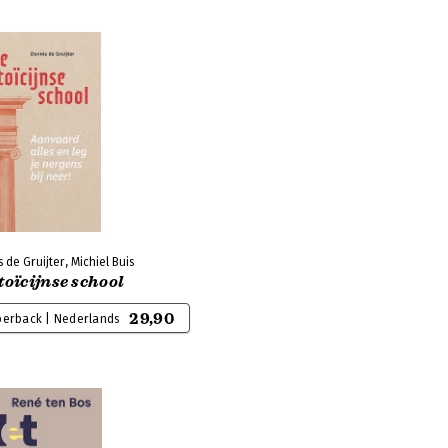
 de Gruijter, Michiel Buis
toïcijnse school
29,90
perback | Nederlands