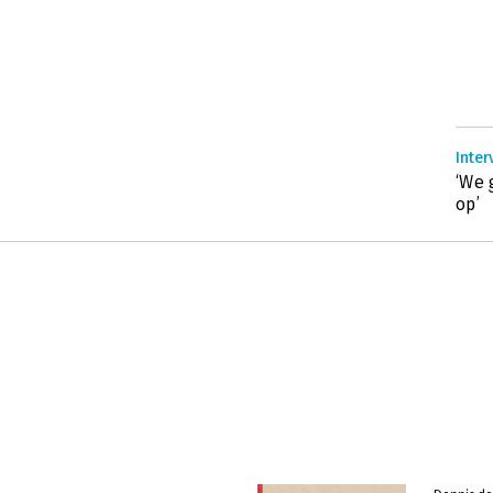
Inter
‘We 
op’