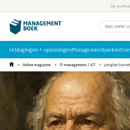
Op werkda
Uitdagingen + oplossingen
Managementboeken
Ove
Online magazine
IT-management / ICT
Longlist Socra