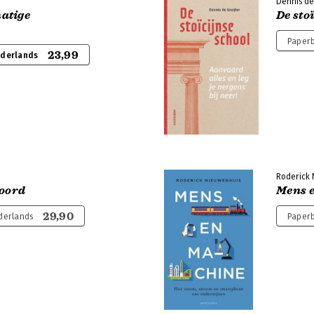
Dennis de 
atige
De sto
Paperb
23,99
ederlands
Roderick
woord
Mens 
29,90
derlands
Paperb