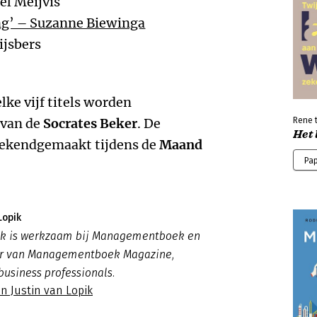
el Meijvis
ng’ – Suzanne Biewinga
ijsbers
ke vijf titels worden
 van de
Socrates Beker
. De
Rene 
Het 
bekendgemaakt tijdens de
Maand
Pa
Lopik
pik is werkzaam bij Managementboek en
ur van Managementboek Magazine,
business professionals.
n Justin van Lopik