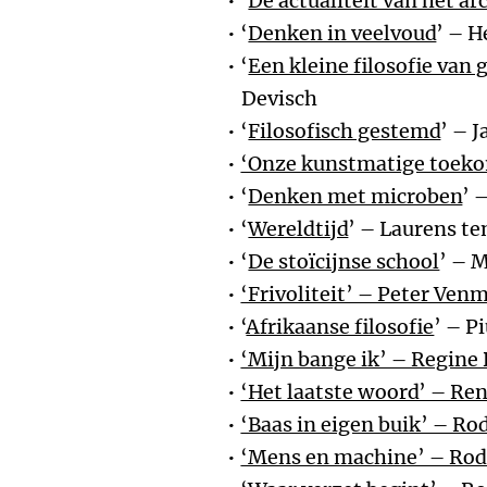
‘
De actualiteit van het ar
‘
Denken in veelvoud
’ – 
‘
Een kleine filosofie van 
Devisch
‘
Filosofisch gestemd
’ – 
‘Onze kunstmatige toekom
‘
Denken met microben
’ 
‘
Wereldtijd
’ – Laurens te
‘
De stoïcijnse school
’ – M
‘Frivoliteit’ – Peter Ven
‘
Afrikaanse filosofie
’ – 
‘Mijn bange ik’ – Regine
‘Het laatste woord’ – Ren
‘Baas in eigen buik’ – Ro
‘Mens en machine’ – Rod