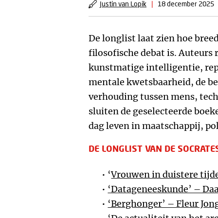
Justin van Lopik
|
18 december 2025
De longlist laat zien hoe bre
filosofische debat is. Auteurs 
kunstmatige intelligentie, re
mentale kwetsbaarheid, de be
verhouding tussen mens, tec
sluiten de geselecteerde boek
dag leven in maatschappij, pol
DE LONGLIST VAN DE SOCRATE
‘
Vrouwen in duistere tijd
‘Datageneeskunde’ – Daa
‘Berghonger’ – Fleur Jon