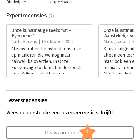
Bindwijze:
paperback
Aantal pagina's:
336
Uitgever:
Unieboek | Het Spectrum
Expertrecensies
(2)
Druk:
1
Verschijningsdatum:
27-5-2025
Onze kunstmatige toekomst -
Onze kunstmatige
‘Eyeopener’
‘Aanstekelijk ver
Hoofdrubriek:
IT-management / ICT
,
Mens en
Carla Verwijs | 16 oktober 2025
Marc Jacobs | 5 a
maatschappij
AI is overal en beïnvloedt ons leven
Kunstmatige intelli
op manieren die we nog maar
alleen een techno
nauwelijks overzien. In Onze
maar ook een ethi
kunstmatige toekomst onderzoekt
formaat. In zijn 
Joris Krijger niet alleen de
AI-ethicus Joris K
technologische en juridische kanten
menselijke waard
van AI, maar vooral de morele en
behouden in een 
maatschappelijke implicaties. In haar
algoritmes, taalm
recensie deelt Carla Verwijs haar
datahonger. In zij
Lezersrecensies
inzichten.
Marc Jacobs erin.
Lees verder
Lees verder
Wees de eerste die een lezersrecensie schrijft!
?
Uw waardering