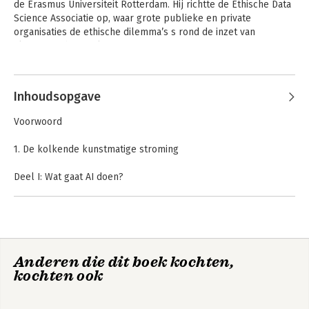
de Erasmus Universiteit Rotterdam. Hij richtte de Ethische Data 
Science Associatie op, waar grote publieke en private 
organisaties de ethische dilemma’s s rond de inzet van 
algoritmen bespreken.
Inhoudsopgave
Voorwoord
1. De kolkende kunstmatige stroming
Deel I: Wat gaat AI doen?
2. Welke problemen kan AI oplossen
3. Welke problemen kan AI niet oplossen?
4. Welke nieuwe problemen creëert AI?
Deel II: Wat betekent dat voor ons?
Anderen die dit boek kochten,
5. Het grotere plaatje: technische revoluties en
kochten ook
maatschappelijke verschuivingen
6. Gelijkheid in het het AI-tijdperk
7. Vrijheid in het AI-tijdperk