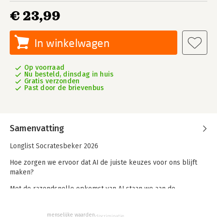
€ 23,99
In winkelwagen
Op voorraad
Nu besteld, dinsdag in huis
Gratis verzonden
Past door de brievenbus
Samenvatting
Longlist Socratesbeker 2026
Hoe zorgen we ervoor dat AI de juiste keuzes voor ons blijft
maken?
Met de razendsnelle opkomst van AI staan we aan de
vooravond van grote maatschappelijke veranderingen. AI is
steeds meer onderdeel van ons dagelijks leven, zichtbaar en
menselijke waarden
discriminatie