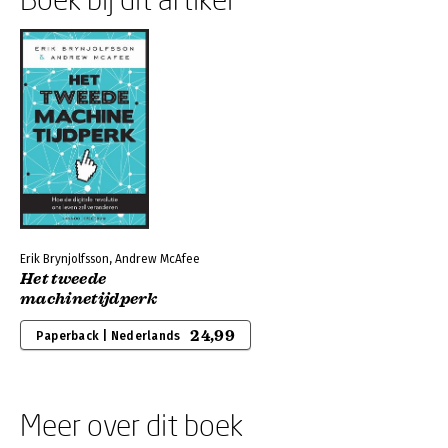
Erik Brynjolfsson, Andrew McAfee
Het tweede
machinetijdperk
24,99
Paperback | Nederlands
Meer over dit boek