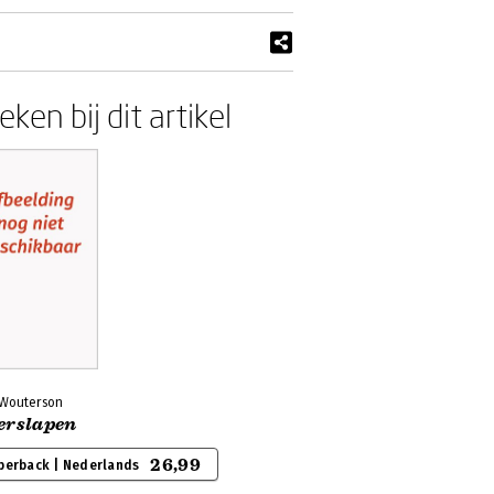
ken bij dit artikel
s Wouterson
erslapen
26,99
perback | Nederlands