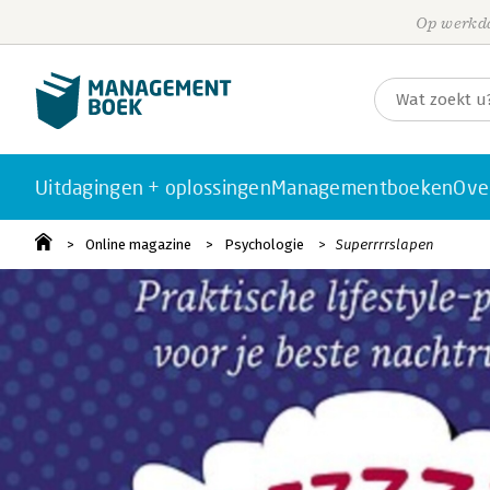
Op werkda
Uitdagingen + oplossingen
Managementboeken
Ove
Online magazine
Psychologie
Superrrrslapen