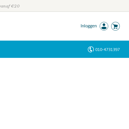
 vanaf €20
Inloggen
010-4731397
Personen
Trefwoorden