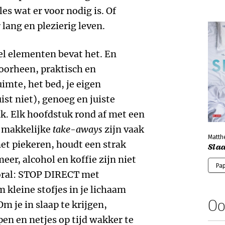
les wat er voor nodig is. Of
lang en plezierig leven.
eel elementen bevat het. En
oorheen, praktisch en
mte, het bed, je eigen
ist niet), genoeg en juiste
k. Elk hoofdstuk rond af met een
e makkelijke
take-aways
zijn vaak
Matth
et piekeren, houdt een strak
Sla
eer, alcohol en koffie zijn niet
Pa
ooral: STOP DIRECT met
m kleine stofjes in je lichaam
Oo
m je in slaap te krijgen,
pen en netjes op tijd wakker te