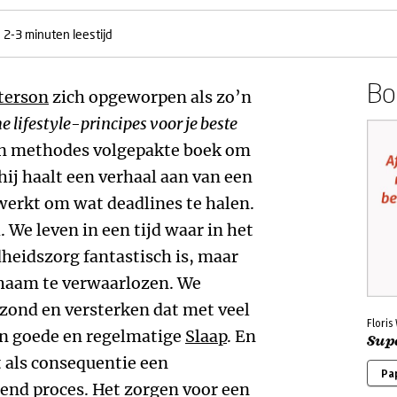
2-3 minuten leestijd
Boe
terson
zich opgeworpen als zo’n
e lifestyle-principes voor je beste
 en methodes volgepakte boek om
hij haalt een verhaal aan van een
werkt om wat deadlines te halen.
 We leven in een tijd waar in het
heidszorg fantastisch is, maar
ichaam te verwaarlozen. We
zond en versterken dat met veel
Flori
n goede en regelmatige
Slaap
. En
Sup
t als consequentie een
Pa
end proces. Het zorgen voor een