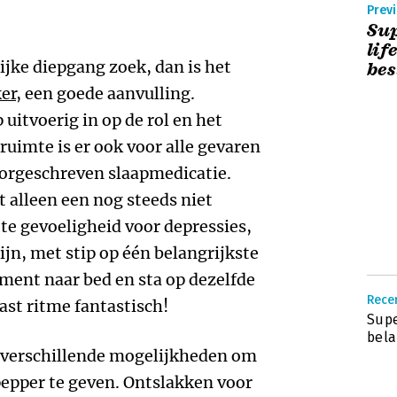
Previ
Sup
lif
jke diepgang zoek, dan is het
bes
er
, een goede aanvulling.
 uitvoerig in op de rol en het
ruimte is er ook voor alle gevaren
oorgeschreven slaapmedicatie.
t alleen een nog steeds niet
te gevoeligheid voor depressies,
jn, met stip op één belangrijkste
oment naar bed en sta op dezelfde
Recen
vast ritme fantastisch!
Supe
bela
e verschillende mogelijkheden om
pper te geven. Ontslakken voor