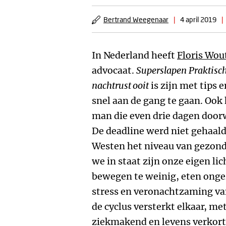
Bertrand Weegenaar
|
4 april 2019
|
In Nederland heeft
Floris Wou
advocaat.
Superslapen
Praktisch
nachtrust ooit
is zijn met tips
snel aan de gang te gaan. Ook 
man die even drie dagen door
De deadline werd niet gehaald.
Westen het niveau van gezond
we in staat zijn onze eigen l
bewegen te weinig, eten onge
stress en veronachtzaming va
de cyclus versterkt elkaar, me
ziekmakend en levens verkort