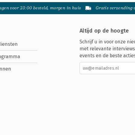
gen voor 23:00 besteld, morgen in huis
Gratis verzending
Altijd op de hoogte
Schrijf u in voor onze nie
diensten
met relevante interviews
events en de beste actie
rogramma
nnen