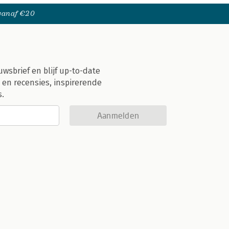
 vanaf €20
uwsbrief en blijf up-to-date
 en recensies, inspirerende
s.
Aanmelden