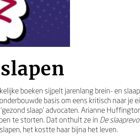
rslapen
kelijke boeken sijpelt jarenlang brein- en sla
nderbouwde basis om eens kritisch naar je ei
hte ‘gezond slaap’ advocaten. Arianne Huffingto
en te storten. Dat onthult ze in
De slaaprevo
slapen, het kostte haar bijna het leven.