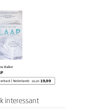
ew Walker
ap
19,99
perback | Nederlands
28,99
k interessant