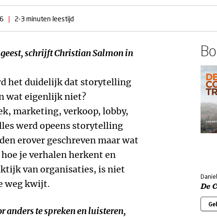
6
|
2-3 minuten leestijd
Boe
geest, schrijft Christian Salmon in
 het duidelijk dat storytelling
in wat eigenlijk niet?
k, marketing, verkoop, lobby,
les werd opeens storytelling
den erover geschreven maar wat
 hoe je verhalen herkent en
ktijk van organisaties, is niet
Daniel
e weg kwijt.
De 
Ge
r anders te spreken en luisteren,