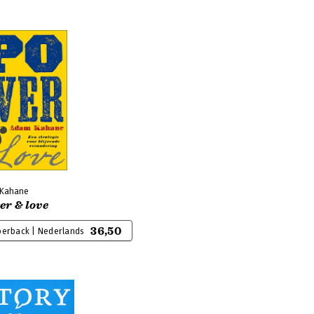
 Kahane
er & love
36,50
perback | Nederlands