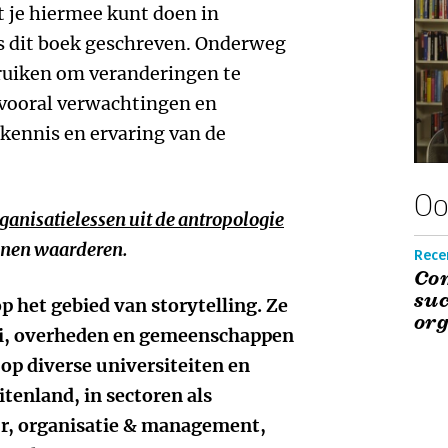
t je hiermee kunt doen in
is dit boek geschreven. Onderweg
ebruiken om veranderingen te
 vooral verwachtingen en
 kennis en ervaring van de
Oo
rganisatielessen uit de antropologie
unnen waarderen.
Recen
Com
suc
op het gebied van storytelling. Ze
or
tici, overheden en gemeenschappen
 op diverse universiteiten en
tenland, in sectoren als
r, organisatie & management,