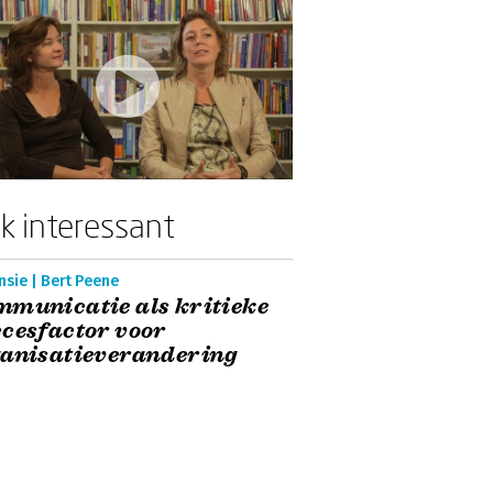
k interessant
sie | Bert Peene
municatie als kritieke
cesfactor voor
ganisatieverandering