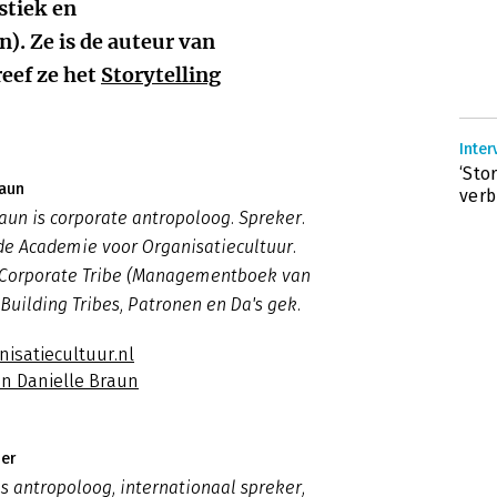
stiek en
. Ze is de auteur van
reef ze het
Storytelling
Inter
‘Sto
raun
verb
raun is corporate antropoloog. Spreker.
de Academie voor Organisatiecultuur.
 Corporate Tribe (Managementboek van
 Building Tribes, Patronen en Da's gek.
nisatiecultuur.nl
an Danielle Braun
mer
is antropoloog, internationaal spreker,