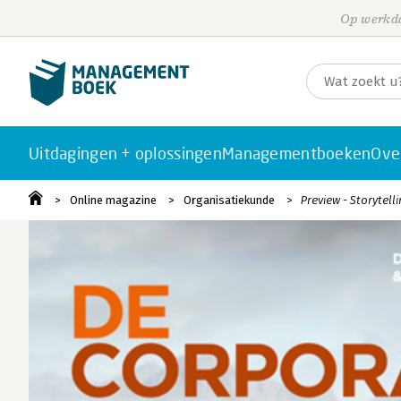
Op werkda
Uitdagingen + oplossingen
Managementboeken
Ove
Online magazine
Organisatiekunde
Preview - Storytell