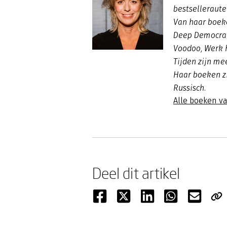
bestselleraut
Van haar boe
Deep Democra
Voodoo
,
Werk 
Tijden
zijn me
Haar boeken zi
Russisch.
Alle boeken va
Deel dit artikel