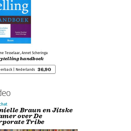
ne Tesselaar, Annet Scheringa
rytelling handboek
36,90
perback | Nederlands
deo
chat
nielle Braun en Jitske
amer over De
rporate Tribe