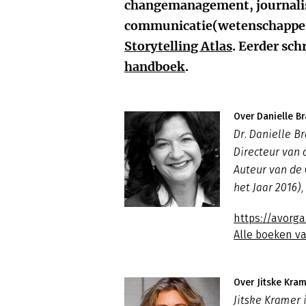
changemanagement, journali
communicatie(wetenschappen)
Storytelling Atlas
. Eerder sch
handboek
.
Over Danielle B
Dr. Danielle B
Directeur van 
Auteur van de
het Jaar 2016),
https://avorga
Alle boeken v
Over Jitske Kra
Jitske Kramer 