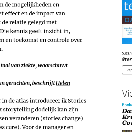
 in de mogelijkheden en
t effect en de impact van
 de relatie gelegd met
 Die kennis geeft inzicht in,
en en toekomst en controle over
n.
Suzan
Sto
 taal van ziekte, waarschuwt
Pa
an geruchten, beschrijft
Helen
Vi
 in de atlas introduceer ik Stories
Book
storytelling dodelijk kan zijn
Da
Kr
ensen veranderen (stories change)
Co
es cure). Voor de manager en