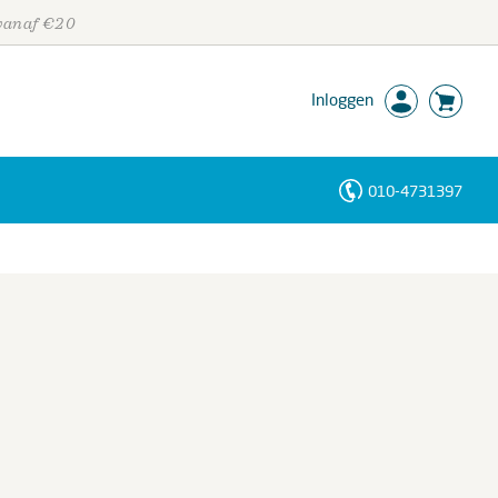
 vanaf €20
Inloggen
010-4731397
Personen
Trefwoorden