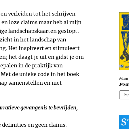
ten verleiden tot het schrijven
 en loze claims maar heb al mijn
tige landschapskaarten gestopt.
zicht in het landschap van
g. Het inspireert en stimuleert
n; het daagt je uit en gidst je om
bepalen in de praktijk van
Met de unieke code in het boek
Adam
chap samenstellen en met
Pow
Pa
arratieve gevangenis te bevrijden,
e definities en geen claims.