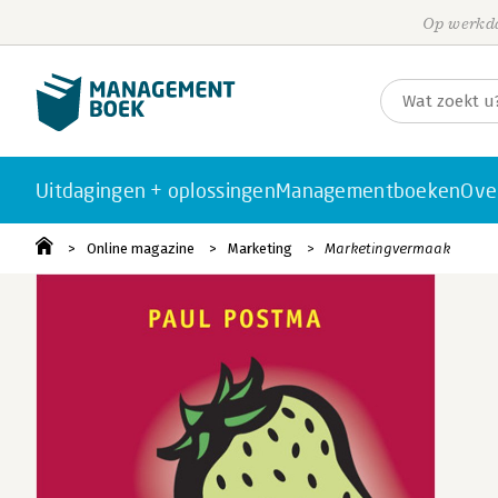
Op werkda
Uitdagingen + oplossingen
Managementboeken
Ove
Online magazine
Marketing
Marketingvermaak