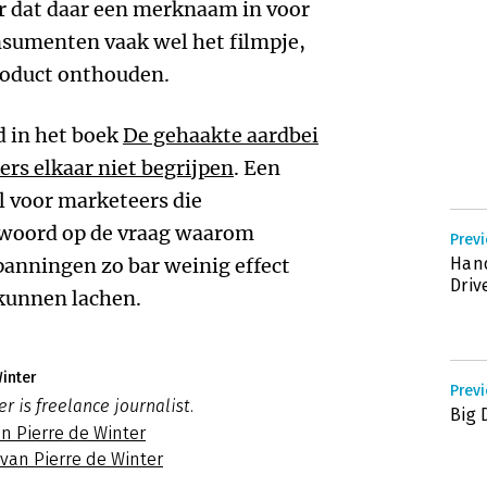
 dat daar een merknaam in voor
sumenten vaak wel het filmpje,
roduct onthouden.
d in het boek
De gehaakte aardbei
rs elkaar niet begrijpen
. Een
l voor marketeers die
ntwoord op de vraag waarom
Prev
panningen zo bar weinig effect
Hand
Driv
 kunnen lachen.
inter
Prev
r is freelance journalist.
Big 
n Pierre de Winter
 van Pierre de Winter