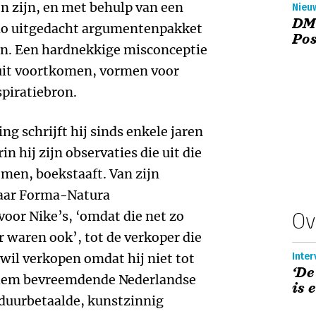
en zijn, en met behulp van een
Nieuw
DM 
atio uitgedacht argumentenpakket
Po
ken. Een hardnekkige misconceptie
uit voortkomen, vormen voor
piratiebron.
ng schrijft hij sinds enkele jaren
 hij zijn observaties die uit die
en, boekstaaft. Van zijn
 haar Forma-Natura
oor Nike’s, ‘omdat die net zo
Ov
 waren ook’, tot de verkoper die
wil verkopen omdat hij niet tot
Inter
‘De
t hem bevreemdende Nederlandse
is 
 duurbetaalde, kunstzinnig