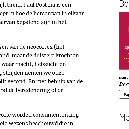
Boe
ijk brein.
Paul Postma
is een
ept in hoe de hersenpan in elkaar
arvan bepalend zijn in het
en van de neocortex (het
and, maar de duistere krochten
r waar macht, hebzucht en
g strijden nemen we onze
Paul 
lit second. En met behulp van de
De 
raf de beredenering of de
Pa
eorie worden consumenten nog
Me
nele wezens beschouwd die in