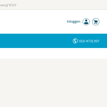
 vanaf €20
Inloggen
010-4731397
Personen
Trefwoorden