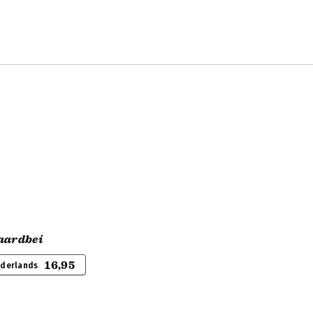
aardbei
16,95
ederlands