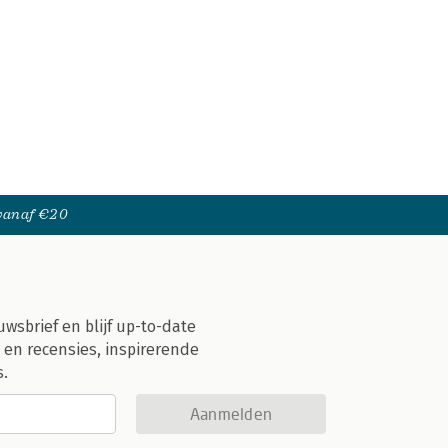
 vanaf €20
uwsbrief en blijf up-to-date
 en recensies, inspirerende
s.
Aanmelden