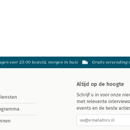
gen voor 23:00 besteld, morgen in huis
Gratis verzending
Altijd op de hoogte
Schrijf u in voor onze nie
diensten
met relevante interviews
events en de beste actie
rogramma
nnen