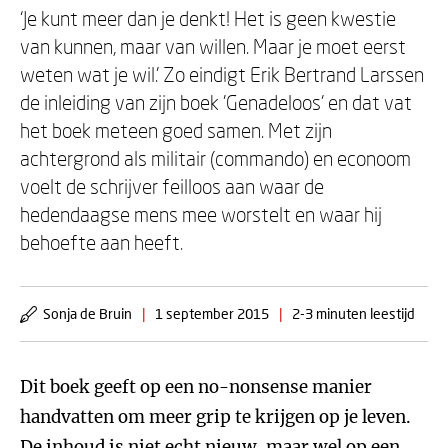
‘Je kunt meer dan je denkt! Het is geen kwestie
van kunnen, maar van willen. Maar je moet eerst
weten wat je wil.’ Zo eindigt Erik Bertrand Larssen
de inleiding van zijn boek 'Genadeloos' en dat vat
het boek meteen goed samen. Met zijn
achtergrond als militair (commando) en econoom
voelt de schrijver feilloos aan waar de
hedendaagse mens mee worstelt en waar hij
behoefte aan heeft.
Sonja de Bruin
|
1 september 2015
|
2-3 minuten leestijd
Dit boek geeft op een no-nonsense manier
handvatten om meer grip te krijgen op je leven.
De inhoud is niet echt nieuw, maar wel op een