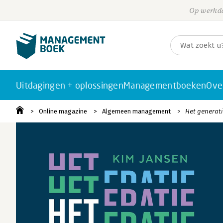
Op werkda
Uitdagingen + oplossingen
Managementboeken
Ove
Online magazine
Algemeen management
Het generatie