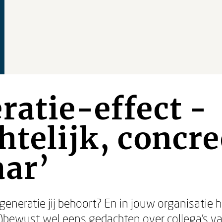
ratie-effect -
htelijk, concre
aar’
 generatie jij behoort? En in jouw organisatie 
on)bewust wel eens gedachten over collega’s va