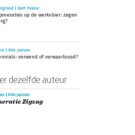
rgrond | Bert Peene
 generaties op de werkvloer: zegen
org?
mn | Kim Jansen
ennials: verwend of verwaarloosd?
er dezelfde auteur
mn | Kim Jansen
eratie Zigzag