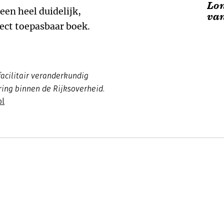
Lo
een heel duidelijk,
van
rect toepasbaar boek.
acilitair veranderkundig
ring binnen de Rijksoverheid.
ol