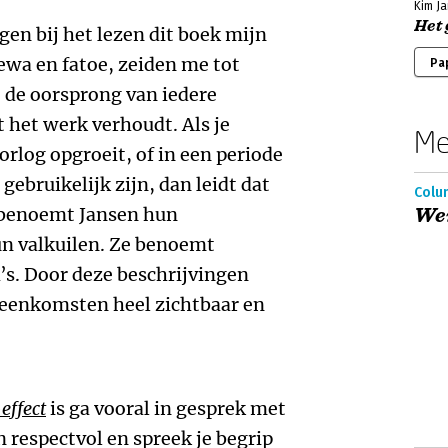
Kim J
Het 
gen bij het lezen dit boek mijn
ewa en fatoe, zeiden me tot
Pa
t de oorsprong van iedere
t het werk verhoudt. Als je
Me
orlog opgroeit, of in een periode
ebruikelijk zijn, dan leidt dat
Colu
e benoemt Jansen hun
Wer
un valkuilen. Ze benoemt
s. Door deze beschrijvingen
reenkomsten heel zichtbaar en
effect
is ga vooral in gesprek met
n respectvol en spreek je begrip