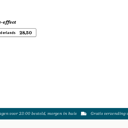
-effect
28,50
ederlands
gen voor 23:00 besteld, morgen in huis
Gratis verzending