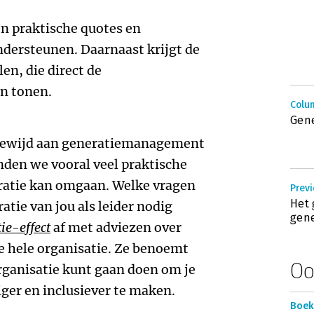
en praktische quotes en
ndersteunen. Daarnaast krijgt de
en, die direct de
n tonen.
Colu
Gene
 gewijd aan generatiemanagement
nden we vooral veel praktische
eratie kan omgaan. Welke vragen
Previ
Het 
atie van jou als leider nodig
gene
ie-effect
af met adviezen over
 hele organisatie. Ze benoemt
Oo
organisatie kunt gaan doen om je
ger en inclusiever te maken.
Boek