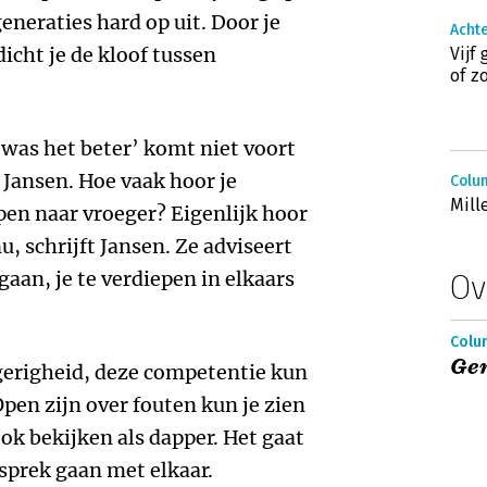
eneraties hard op uit. Door je
Achte
icht je de kloof tussen
Vijf
of z
 was het beter’ komt niet voort
s Jansen. Hoe vaak hoor je
Colu
Mill
pen naar vroeger? Eigenlijk hoor
u, schrijft Jansen. Ze adviseert
gaan, je te verdiepen in elkaars
Ov
Colu
Gen
gerigheid, deze competentie kun
Open zijn over fouten kun je zien
k bekijken als dapper. Het gaat
sprek gaan met elkaar.