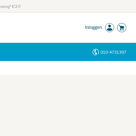
 vanaf €20
Inloggen
010-4731397
Personen
Trefwoorden