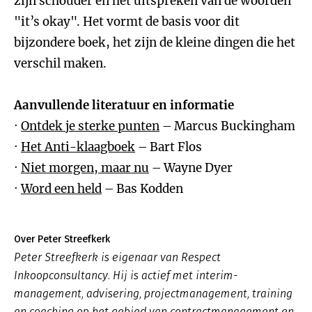
zijn schouder en het uitspreken van de woorden
"it’s okay". Het vormt de basis voor dit
bijzondere boek, het zijn de kleine dingen die het
verschil maken.
Aanvullende literatuur en informatie
·
Ontdek je sterke punten
– Marcus Buckingham
·
Het Anti-klaagboek
– Bart Flos
·
Niet morgen, maar nu
– Wayne Dyer
·
Word een held
– Bas Kodden
Over Peter Streefkerk
Peter Streefkerk is eigenaar van Respect
Inkoopconsultancy. Hij is actief met interim-
management, advisering, projectmanagement, training
en coaching op het gebied van contractmanagement en