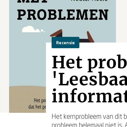
Recensie
Het pro
'Leesbaa
informat
Het kernprobleem van dit b
probleem helemaal niet is.