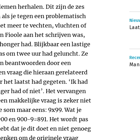
emen herhalen. Dit zijn de zes
 als je tegen een problematisch
Nieuw
iet meer te vechten, vluchten of
Laat
n Fioole aan het schrijven was,
l honger had. Blijkbaar een lastige
as om twee uur had geluncht. Ze
Rece
kon beantwoorden door een
Man
n vraag die hieraan gerelateerd
 het laatst had gegeten. ‘Ik had
nger had of niet’. Het vervangen
en makkelijke vraag is zeker niet
de som maar eens: 9x99. Wat je
900 en 900-9=891. Het wordt pas
ebt dat je dit doet en niet genoeg
enken om de originele vraag