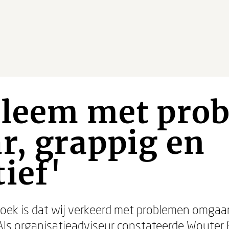
bleem met pro
r, grappig en
ief'
oek is dat wij verkeerd met problemen omgaan
 Als organisatieadviseur constateerde
Wouter 