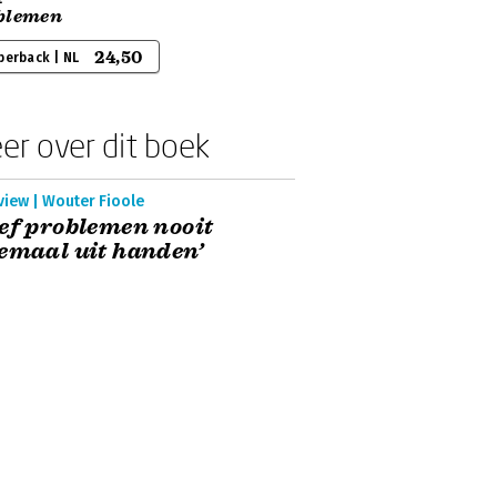
blemen
24,50
perback | NL
er over dit boek
view | Wouter Fioole
ef problemen nooit
emaal uit handen’