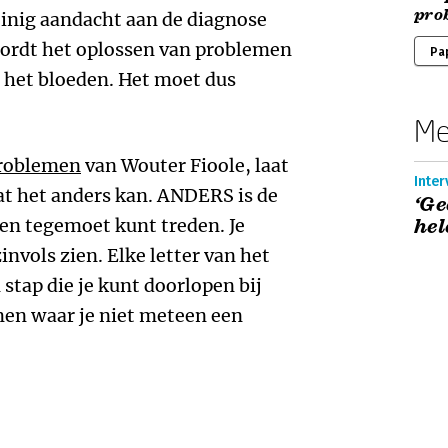
pro
einig aandacht aan de diagnose
ordt het oplossen van problemen
Pa
 het bloeden. Het moet dus
Me
problemen
van Wouter Fioole, laat
Inter
at het anders kan. ANDERS is de
‘Ge
n tegemoet kunt treden. Je
hel
nvols zien. Elke letter van het
tap die je kunt doorlopen bij
en waar je niet meteen een