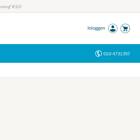
 vanaf €20
Inloggen
010-4731397
Personen
Trefwoorden