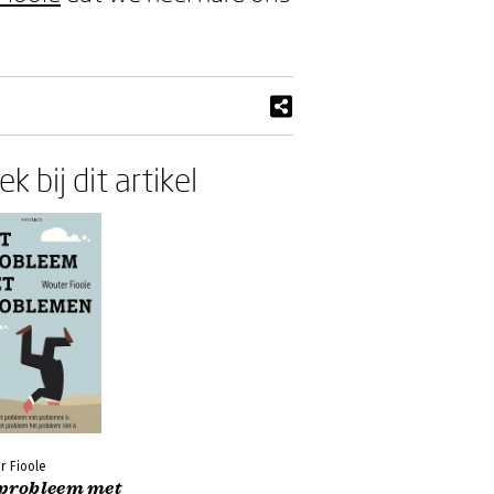
k bij dit artikel
r Fioole
 probleem met