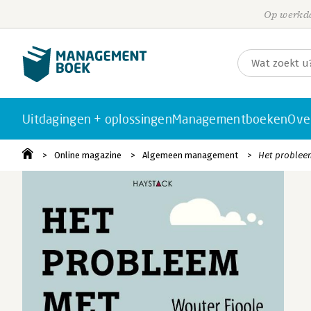
Op werkda
Uitdagingen + oplossingen
Managementboeken
Ove
Online magazine
Algemeen management
Het probleem