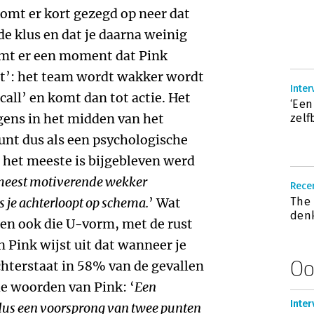
omt er kort gezegd op neer dat
e klus en dat je daarna weinig
omt er een moment dat Pink
ct’: het team wordt wakker wordt
Inter
all’ en komt dan tot actie. Het
‘Een
ergens in het midden van het
zelf
punt dus als een psychologische
 het meeste is bijgebleven werd
meest motiverende wekker
Recen
ls je achterloopt op schema.
’ Wat
The 
den
en ook die U-vorm, met de rust
 Pink wijst uit dat wanneer je
Oo
chterstaat in 58% van de gevallen
de woorden van Pink: ‘
Een
Inter
 dus een voorsprong van twee punten