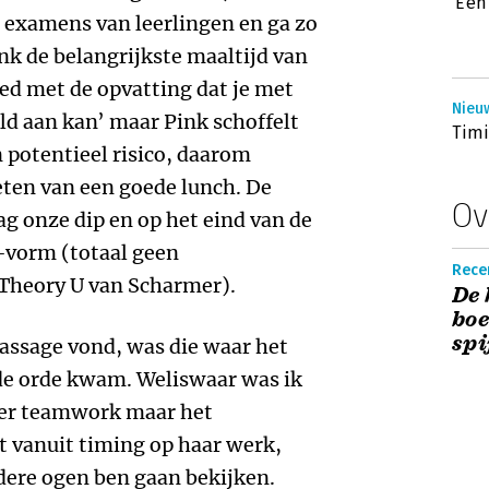
‘Een
s examens van leerlingen en ga zo
nk de belangrijkste maaltijd van
oed met de opvatting dat je met
Nieu
ld aan kan’ maar Pink schoffelt
Timi
 potentieel risico, daarom
ten van een goede lunch. De
Ov
ag onze dip en op het eind van de
U-vorm (totaal geen
Recen
Theory U van Scharmer).
De 
boe
spi
passage vond, was die waar het
de orde kwam. Weliswaar was ik
ver teamwork maar het
t vanuit timing op haar werk,
dere ogen ben gaan bekijken.