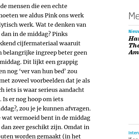
 de mensen die een echte
Me
moeten we aldus Pink ons werk
lytisch werk. Wat te denken van
Nieuw
 dan in de middag? Pinks
Har
kend cijfermateriaal waaruit
The
Am
en belangrijke ingreep beter geen
iddag. Dit lijkt een grappig
en nog ‘ver van hun bed’ zou
et zoveel voorbeelden dat je als
ch iets is waar serieus aandacht
Is er nog hoop om iets
iddag?, zou je je kunnen afvragen.
je wat vermoeid bent in de middag
dan zeer geschikt zijn. Omdat in
Inter
fouten worden gemaakt (in het