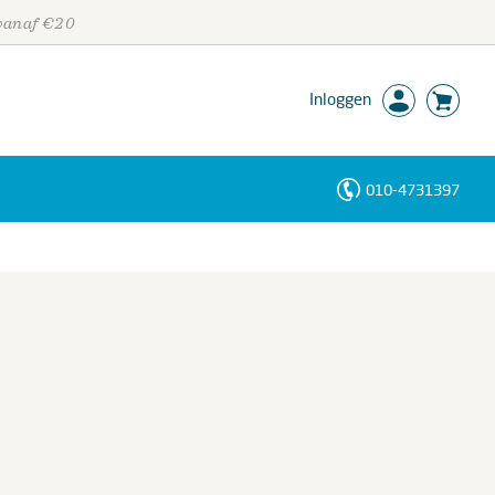
 vanaf €20
Inloggen
010-4731397
Personen
Trefwoorden