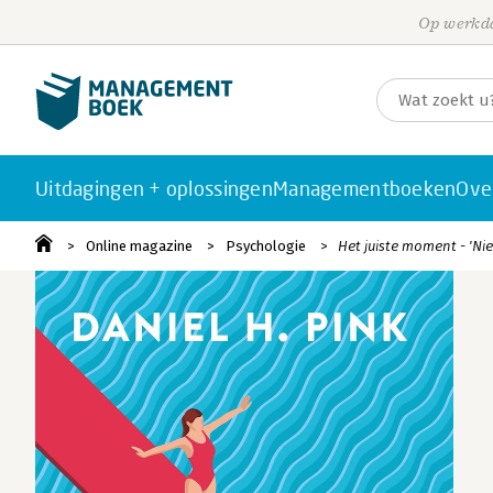
Op werkda
Uitdagingen + oplossingen
Managementboeken
Ove
Online magazine
Psychologie
Het juiste moment - 'Nie