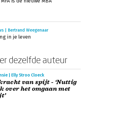
 MFA is de nieuwe MBA’
ws | Bertrand Weegenaar
ng in je leven
er dezelfde auteur
sie | Elly Stroo Cloeck
kracht van spijt - ‘Nuttig
k over het omgaan met
jt’