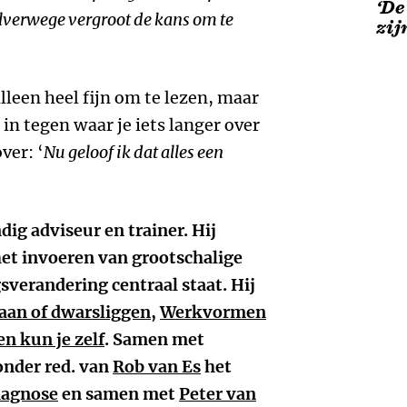
‘De
alverwege vergroot de kans om te
zij
lleen heel fijn om te lezen, maar
in tegen waar je iets langer over
ver: ‘
Nu geloof ik dat alles een
ndig adviseur en trainer. Hij
het invoeren van grootschalige
verandering centraal staat. Hij
an of dwarsliggen
,
Werkvormen
n kun je zelf
. Samen met
onder red. van
Rob van Es
het
iagnose
en samen met
Peter van