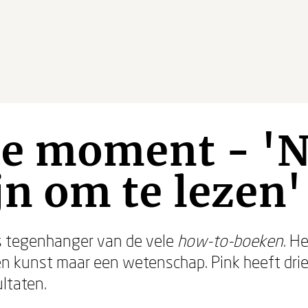
te moment - 'N
jn om te lezen'
s tegenhanger van de vele
how-to-boeken
. H
en kunst maar een wetenschap. Pink heeft dri
ltaten.