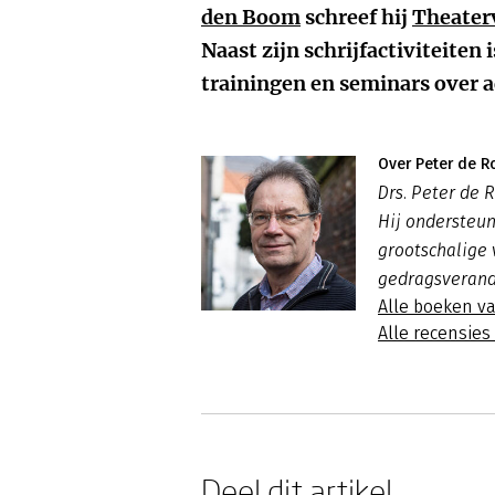
den Boom
schreef hij
Theaterv
Naast zijn schrijfactiviteiten i
trainingen en seminars over
Over Peter de R
Drs. Peter de R
Hij ondersteun
grootschalige
gedragsverand
Alle boeken v
Alle recensie
Deel dit artikel