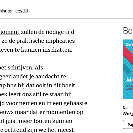
minuten leestijd
Boe
 moment
zullen de nodige tijd
zo de praktische implicaties
leven te kunnen inschatten.
et schrijven. Als
 geen ander je aandacht te
p hoe hij dat ook in dit boek
ek leert ons stil te staan bij
ijd voor nemen en in een gehaaste
Daniel
nieuws maar dat er momenten op
Het
of juist meer fouten kunnen
Pa
de ochtend zijn we het meest