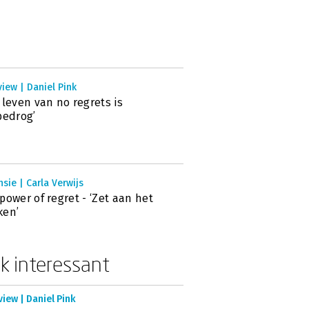
view | Daniel Pink
 leven van no regrets is
bedrog’
sie | Carla Verwijs
power of regret - ‘Zet aan het
ken’
k interessant
view | Daniel Pink