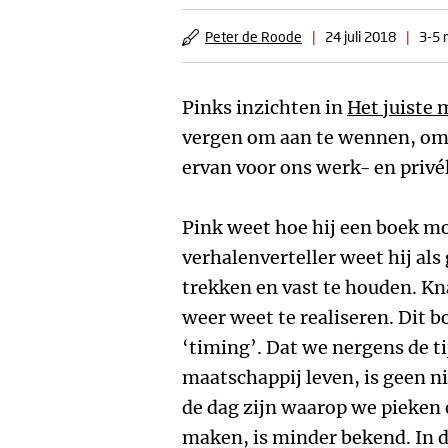
Peter de Roode
|
24 juli 2018
|
3-5 
Pinks inzichten in
Het juiste
vergen om aan te wennen, om 
ervan voor ons werk- en privé
Pink weet hoe hij een boek mo
verhalenverteller weet hij als
trekken en vast te houden. Kna
weer weet te realiseren. Dit bo
‘timing’. Dat we nergens de t
maatschappij leven, is geen 
de dag zijn waarop we pieken 
maken, is minder bekend. In 