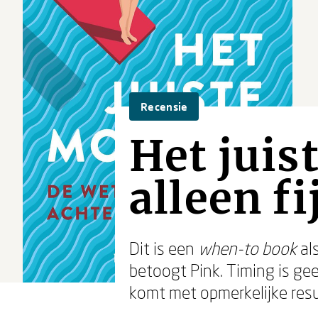
Recensie
Het juis
alleen fi
Dit is een
when-to book
al
betoogt Pink. Timing is ge
komt met opmerkelijke resu